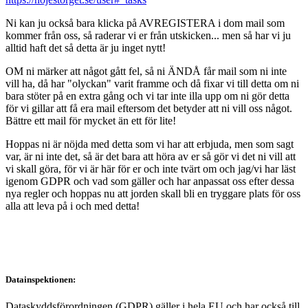
Ni kan ju också bara klicka på AVREGISTERA i dom mail som
kommer från oss, så raderar vi er från utskicken... men så har vi ju
alltid haft det så detta är ju inget nytt!
OM ni märker att något gått fel, så ni ÄNDÅ får mail som ni inte
vill ha, då har "olyckan" varit framme och då fixar vi till detta om ni
bara stöter på en extra gång och vi tar inte illa upp om ni gör detta
för vi gillar att få era mail eftersom det betyder att ni vill oss något.
Bättre ett mail för mycket än ett för lite!
Hoppas ni är nöjda med detta som vi har att erbjuda, men som sagt
var, är ni inte det, så är det bara att höra av er så gör vi det ni vill att
vi skall göra, för vi är här för er och inte tvärt om och jag/vi har läst
igenom GDPR och vad som gäller och har anpassat oss efter dessa
nya regler och hoppas nu att jorden skall bli en tryggare plats för oss
alla att leva på i och med detta!
Datainspektionen:
Dataskyddsförordningen (GDPR) gäller i hela EU och har också till