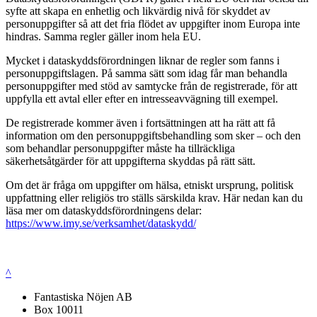
syfte att skapa en enhetlig och likvärdig nivå för skyddet av
personuppgifter så att det fria flödet av uppgifter inom Europa inte
hindras. Samma regler gäller inom hela EU.
Mycket i dataskyddsförordningen liknar de regler som fanns i
personuppgiftslagen. På samma sätt som idag får man behandla
personuppgifter med stöd av samtycke från de registrerade, för att
uppfylla ett avtal eller efter en intresseavvägning till exempel.
De registrerade kommer även i fortsättningen att ha rätt att få
information om den personuppgiftsbehandling som sker – och den
som behandlar personuppgifter måste ha tillräckliga
säkerhetsåtgärder för att uppgifterna skyddas på rätt sätt.
Om det är fråga om uppgifter om hälsa, etniskt ursprung, politisk
uppfattning eller religiös tro ställs särskilda krav. Här nedan kan du
läsa mer om dataskyddsförordningens delar:
https://www.imy.se/verksamhet/dataskydd/
^
Fantastiska Nöjen AB
Box 10011