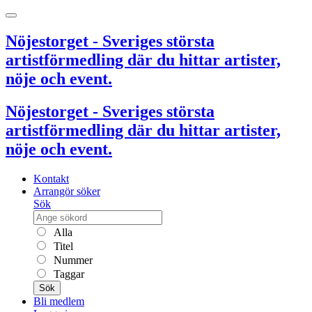
Nöjestorget - Sveriges största
artistförmedling där du hittar artister,
nöje och event.
Nöjestorget - Sveriges största
artistförmedling där du hittar artister,
nöje och event.
Kontakt
Arrangör söker
Sök
Alla
Titel
Nummer
Taggar
Sök
Bli medlem