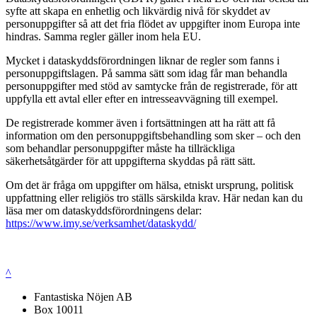
syfte att skapa en enhetlig och likvärdig nivå för skyddet av
personuppgifter så att det fria flödet av uppgifter inom Europa inte
hindras. Samma regler gäller inom hela EU.
Mycket i dataskyddsförordningen liknar de regler som fanns i
personuppgiftslagen. På samma sätt som idag får man behandla
personuppgifter med stöd av samtycke från de registrerade, för att
uppfylla ett avtal eller efter en intresseavvägning till exempel.
De registrerade kommer även i fortsättningen att ha rätt att få
information om den personuppgiftsbehandling som sker – och den
som behandlar personuppgifter måste ha tillräckliga
säkerhetsåtgärder för att uppgifterna skyddas på rätt sätt.
Om det är fråga om uppgifter om hälsa, etniskt ursprung, politisk
uppfattning eller religiös tro ställs särskilda krav. Här nedan kan du
läsa mer om dataskyddsförordningens delar:
https://www.imy.se/verksamhet/dataskydd/
^
Fantastiska Nöjen AB
Box 10011