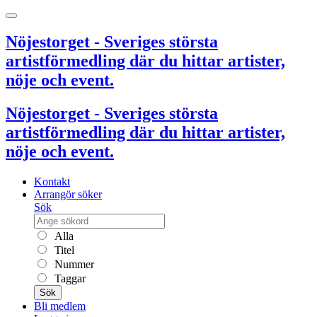
Nöjestorget - Sveriges största
artistförmedling där du hittar artister,
nöje och event.
Nöjestorget - Sveriges största
artistförmedling där du hittar artister,
nöje och event.
Kontakt
Arrangör söker
Sök
Alla
Titel
Nummer
Taggar
Sök
Bli medlem