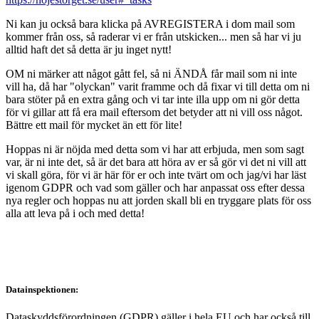
Ni kan ju också bara klicka på AVREGISTERA i dom mail som
kommer från oss, så raderar vi er från utskicken... men så har vi ju
alltid haft det så detta är ju inget nytt!
OM ni märker att något gått fel, så ni ÄNDÅ får mail som ni inte
vill ha, då har "olyckan" varit framme och då fixar vi till detta om ni
bara stöter på en extra gång och vi tar inte illa upp om ni gör detta
för vi gillar att få era mail eftersom det betyder att ni vill oss något.
Bättre ett mail för mycket än ett för lite!
Hoppas ni är nöjda med detta som vi har att erbjuda, men som sagt
var, är ni inte det, så är det bara att höra av er så gör vi det ni vill att
vi skall göra, för vi är här för er och inte tvärt om och jag/vi har läst
igenom GDPR och vad som gäller och har anpassat oss efter dessa
nya regler och hoppas nu att jorden skall bli en tryggare plats för oss
alla att leva på i och med detta!
Datainspektionen:
Dataskyddsförordningen (GDPR) gäller i hela EU och har också till