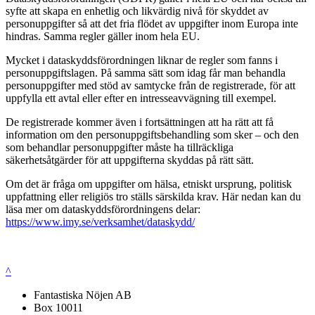
syfte att skapa en enhetlig och likvärdig nivå för skyddet av
personuppgifter så att det fria flödet av uppgifter inom Europa inte
hindras. Samma regler gäller inom hela EU.
Mycket i dataskyddsförordningen liknar de regler som fanns i
personuppgiftslagen. På samma sätt som idag får man behandla
personuppgifter med stöd av samtycke från de registrerade, för att
uppfylla ett avtal eller efter en intresseavvägning till exempel.
De registrerade kommer även i fortsättningen att ha rätt att få
information om den personuppgiftsbehandling som sker – och den
som behandlar personuppgifter måste ha tillräckliga
säkerhetsåtgärder för att uppgifterna skyddas på rätt sätt.
Om det är fråga om uppgifter om hälsa, etniskt ursprung, politisk
uppfattning eller religiös tro ställs särskilda krav. Här nedan kan du
läsa mer om dataskyddsförordningens delar:
https://www.imy.se/verksamhet/dataskydd/
^
Fantastiska Nöjen AB
Box 10011