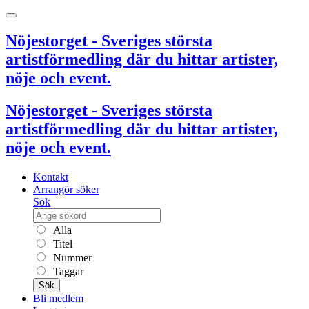
Nöjestorget - Sveriges största
artistförmedling där du hittar artister,
nöje och event.
Nöjestorget - Sveriges största
artistförmedling där du hittar artister,
nöje och event.
Kontakt
Arrangör söker
Sök
Alla
Titel
Nummer
Taggar
Sök
Bli medlem