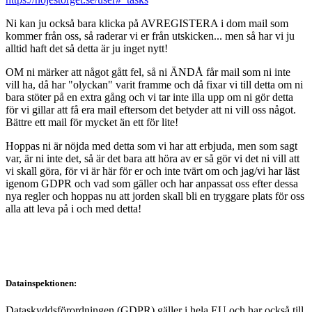
Ni kan ju också bara klicka på AVREGISTERA i dom mail som
kommer från oss, så raderar vi er från utskicken... men så har vi ju
alltid haft det så detta är ju inget nytt!
OM ni märker att något gått fel, så ni ÄNDÅ får mail som ni inte
vill ha, då har "olyckan" varit framme och då fixar vi till detta om ni
bara stöter på en extra gång och vi tar inte illa upp om ni gör detta
för vi gillar att få era mail eftersom det betyder att ni vill oss något.
Bättre ett mail för mycket än ett för lite!
Hoppas ni är nöjda med detta som vi har att erbjuda, men som sagt
var, är ni inte det, så är det bara att höra av er så gör vi det ni vill att
vi skall göra, för vi är här för er och inte tvärt om och jag/vi har läst
igenom GDPR och vad som gäller och har anpassat oss efter dessa
nya regler och hoppas nu att jorden skall bli en tryggare plats för oss
alla att leva på i och med detta!
Datainspektionen:
Dataskyddsförordningen (GDPR) gäller i hela EU och har också till