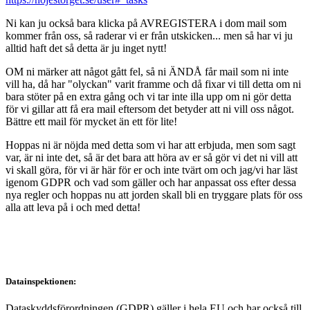
Ni kan ju också bara klicka på AVREGISTERA i dom mail som
kommer från oss, så raderar vi er från utskicken... men så har vi ju
alltid haft det så detta är ju inget nytt!
OM ni märker att något gått fel, så ni ÄNDÅ får mail som ni inte
vill ha, då har "olyckan" varit framme och då fixar vi till detta om ni
bara stöter på en extra gång och vi tar inte illa upp om ni gör detta
för vi gillar att få era mail eftersom det betyder att ni vill oss något.
Bättre ett mail för mycket än ett för lite!
Hoppas ni är nöjda med detta som vi har att erbjuda, men som sagt
var, är ni inte det, så är det bara att höra av er så gör vi det ni vill att
vi skall göra, för vi är här för er och inte tvärt om och jag/vi har läst
igenom GDPR och vad som gäller och har anpassat oss efter dessa
nya regler och hoppas nu att jorden skall bli en tryggare plats för oss
alla att leva på i och med detta!
Datainspektionen:
Dataskyddsförordningen (GDPR) gäller i hela EU och har också till