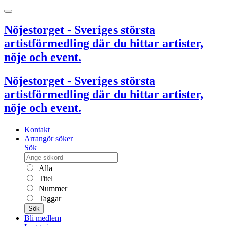
Nöjestorget - Sveriges största
artistförmedling där du hittar artister,
nöje och event.
Nöjestorget - Sveriges största
artistförmedling där du hittar artister,
nöje och event.
Kontakt
Arrangör söker
Sök
Alla
Titel
Nummer
Taggar
Sök
Bli medlem