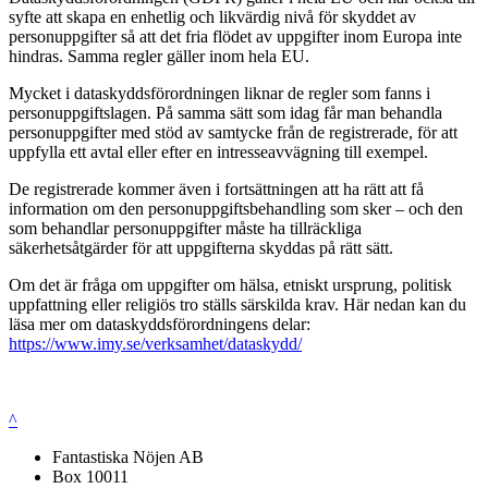
syfte att skapa en enhetlig och likvärdig nivå för skyddet av
personuppgifter så att det fria flödet av uppgifter inom Europa inte
hindras. Samma regler gäller inom hela EU.
Mycket i dataskyddsförordningen liknar de regler som fanns i
personuppgiftslagen. På samma sätt som idag får man behandla
personuppgifter med stöd av samtycke från de registrerade, för att
uppfylla ett avtal eller efter en intresseavvägning till exempel.
De registrerade kommer även i fortsättningen att ha rätt att få
information om den personuppgiftsbehandling som sker – och den
som behandlar personuppgifter måste ha tillräckliga
säkerhetsåtgärder för att uppgifterna skyddas på rätt sätt.
Om det är fråga om uppgifter om hälsa, etniskt ursprung, politisk
uppfattning eller religiös tro ställs särskilda krav. Här nedan kan du
läsa mer om dataskyddsförordningens delar:
https://www.imy.se/verksamhet/dataskydd/
^
Fantastiska Nöjen AB
Box 10011