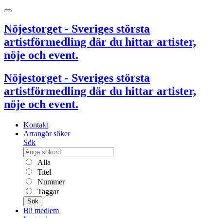
Nöjestorget - Sveriges största
artistförmedling där du hittar artister,
nöje och event.
Nöjestorget - Sveriges största
artistförmedling där du hittar artister,
nöje och event.
Kontakt
Arrangör söker
Sök
Alla
Titel
Nummer
Taggar
Sök
Bli medlem