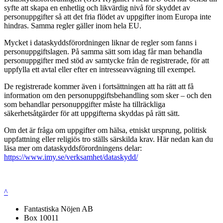
syfte att skapa en enhetlig och likvärdig nivå för skyddet av
personuppgifter så att det fria flödet av uppgifter inom Europa inte
hindras. Samma regler gäller inom hela EU.
Mycket i dataskyddsförordningen liknar de regler som fanns i
personuppgiftslagen. På samma sätt som idag får man behandla
personuppgifter med stöd av samtycke från de registrerade, för att
uppfylla ett avtal eller efter en intresseavvägning till exempel.
De registrerade kommer även i fortsättningen att ha rätt att få
information om den personuppgiftsbehandling som sker – och den
som behandlar personuppgifter måste ha tillräckliga
säkerhetsåtgärder för att uppgifterna skyddas på rätt sätt.
Om det är fråga om uppgifter om hälsa, etniskt ursprung, politisk
uppfattning eller religiös tro ställs särskilda krav. Här nedan kan du
läsa mer om dataskyddsförordningens delar:
https://www.imy.se/verksamhet/dataskydd/
^
Fantastiska Nöjen AB
Box 10011