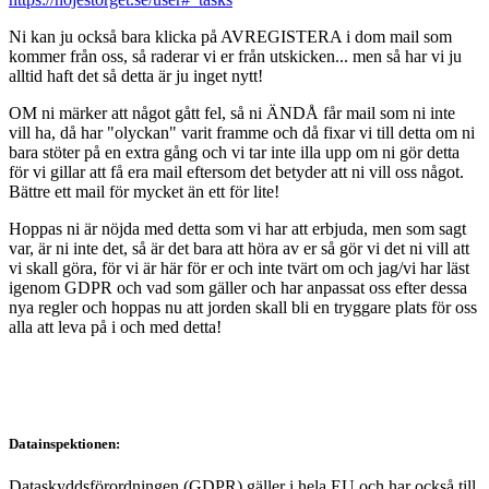
Ni kan ju också bara klicka på AVREGISTERA i dom mail som
kommer från oss, så raderar vi er från utskicken... men så har vi ju
alltid haft det så detta är ju inget nytt!
OM ni märker att något gått fel, så ni ÄNDÅ får mail som ni inte
vill ha, då har "olyckan" varit framme och då fixar vi till detta om ni
bara stöter på en extra gång och vi tar inte illa upp om ni gör detta
för vi gillar att få era mail eftersom det betyder att ni vill oss något.
Bättre ett mail för mycket än ett för lite!
Hoppas ni är nöjda med detta som vi har att erbjuda, men som sagt
var, är ni inte det, så är det bara att höra av er så gör vi det ni vill att
vi skall göra, för vi är här för er och inte tvärt om och jag/vi har läst
igenom GDPR och vad som gäller och har anpassat oss efter dessa
nya regler och hoppas nu att jorden skall bli en tryggare plats för oss
alla att leva på i och med detta!
Datainspektionen:
Dataskyddsförordningen (GDPR) gäller i hela EU och har också till