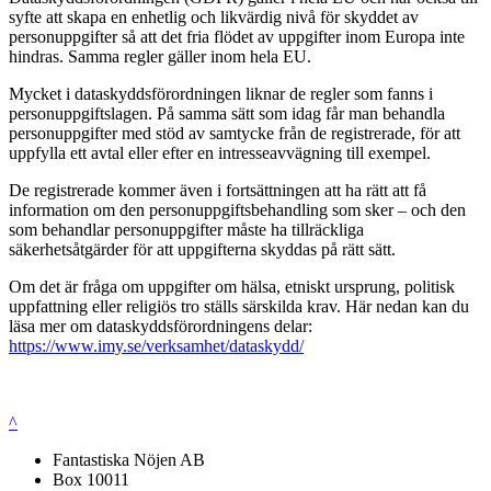
syfte att skapa en enhetlig och likvärdig nivå för skyddet av
personuppgifter så att det fria flödet av uppgifter inom Europa inte
hindras. Samma regler gäller inom hela EU.
Mycket i dataskyddsförordningen liknar de regler som fanns i
personuppgiftslagen. På samma sätt som idag får man behandla
personuppgifter med stöd av samtycke från de registrerade, för att
uppfylla ett avtal eller efter en intresseavvägning till exempel.
De registrerade kommer även i fortsättningen att ha rätt att få
information om den personuppgiftsbehandling som sker – och den
som behandlar personuppgifter måste ha tillräckliga
säkerhetsåtgärder för att uppgifterna skyddas på rätt sätt.
Om det är fråga om uppgifter om hälsa, etniskt ursprung, politisk
uppfattning eller religiös tro ställs särskilda krav. Här nedan kan du
läsa mer om dataskyddsförordningens delar:
https://www.imy.se/verksamhet/dataskydd/
^
Fantastiska Nöjen AB
Box 10011