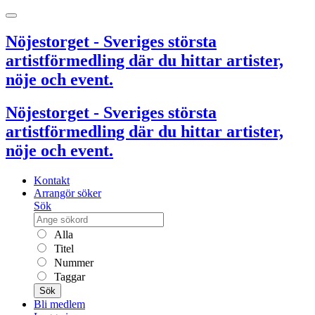
Nöjestorget - Sveriges största
artistförmedling där du hittar artister,
nöje och event.
Nöjestorget - Sveriges största
artistförmedling där du hittar artister,
nöje och event.
Kontakt
Arrangör söker
Sök
Alla
Titel
Nummer
Taggar
Sök
Bli medlem