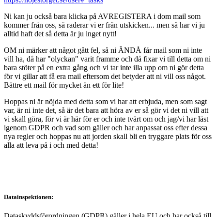
Ni kan ju också bara klicka på AVREGISTERA i dom mail som
kommer från oss, så raderar vi er från utskicken... men så har vi ju
alltid haft det så detta är ju inget nytt!
OM ni märker att något gått fel, så ni ÄNDÅ får mail som ni inte
vill ha, då har "olyckan" varit framme och då fixar vi till detta om ni
bara stöter på en extra gång och vi tar inte illa upp om ni gör detta
för vi gillar att få era mail eftersom det betyder att ni vill oss något.
Bättre ett mail för mycket än ett för lite!
Hoppas ni är nöjda med detta som vi har att erbjuda, men som sagt
var, är ni inte det, så är det bara att höra av er så gör vi det ni vill att
vi skall göra, för vi är här för er och inte tvärt om och jag/vi har läst
igenom GDPR och vad som gäller och har anpassat oss efter dessa
nya regler och hoppas nu att jorden skall bli en tryggare plats för oss
alla att leva på i och med detta!
Datainspektionen:
Dataskyddsförordningen (GDPR) gäller i hela EU och har också till