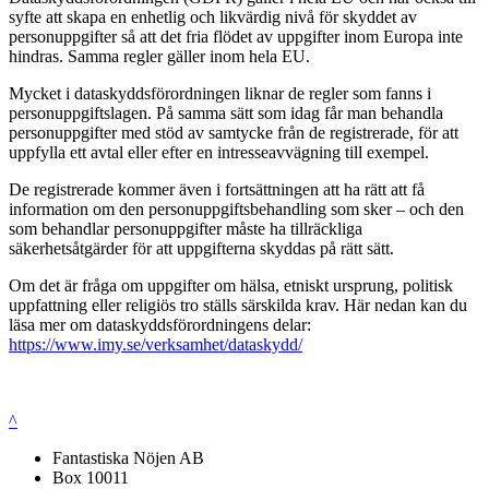
syfte att skapa en enhetlig och likvärdig nivå för skyddet av
personuppgifter så att det fria flödet av uppgifter inom Europa inte
hindras. Samma regler gäller inom hela EU.
Mycket i dataskyddsförordningen liknar de regler som fanns i
personuppgiftslagen. På samma sätt som idag får man behandla
personuppgifter med stöd av samtycke från de registrerade, för att
uppfylla ett avtal eller efter en intresseavvägning till exempel.
De registrerade kommer även i fortsättningen att ha rätt att få
information om den personuppgiftsbehandling som sker – och den
som behandlar personuppgifter måste ha tillräckliga
säkerhetsåtgärder för att uppgifterna skyddas på rätt sätt.
Om det är fråga om uppgifter om hälsa, etniskt ursprung, politisk
uppfattning eller religiös tro ställs särskilda krav. Här nedan kan du
läsa mer om dataskyddsförordningens delar:
https://www.imy.se/verksamhet/dataskydd/
^
Fantastiska Nöjen AB
Box 10011