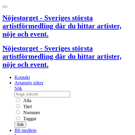
Nöjestorget - Sveriges största
artistförmedling där du hittar artister,
nöje och event.
Nöjestorget - Sveriges största
artistförmedling där du hittar artister,
nöje och event.
Kontakt
Arrangör söker
Sök
Alla
Titel
Nummer
Taggar
Sök
Bli medlem