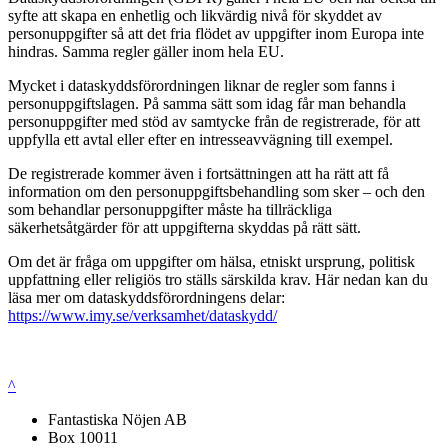
syfte att skapa en enhetlig och likvärdig nivå för skyddet av
personuppgifter så att det fria flödet av uppgifter inom Europa inte
hindras. Samma regler gäller inom hela EU.
Mycket i dataskyddsförordningen liknar de regler som fanns i
personuppgiftslagen. På samma sätt som idag får man behandla
personuppgifter med stöd av samtycke från de registrerade, för att
uppfylla ett avtal eller efter en intresseavvägning till exempel.
De registrerade kommer även i fortsättningen att ha rätt att få
information om den personuppgiftsbehandling som sker – och den
som behandlar personuppgifter måste ha tillräckliga
säkerhetsåtgärder för att uppgifterna skyddas på rätt sätt.
Om det är fråga om uppgifter om hälsa, etniskt ursprung, politisk
uppfattning eller religiös tro ställs särskilda krav. Här nedan kan du
läsa mer om dataskyddsförordningens delar:
https://www.imy.se/verksamhet/dataskydd/
^
Fantastiska Nöjen AB
Box 10011