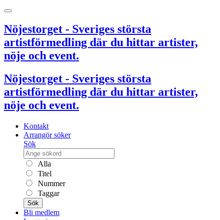
Nöjestorget - Sveriges största
artistförmedling där du hittar artister,
nöje och event.
Nöjestorget - Sveriges största
artistförmedling där du hittar artister,
nöje och event.
Kontakt
Arrangör söker
Sök
Alla
Titel
Nummer
Taggar
Sök
Bli medlem