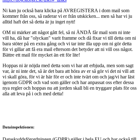
Ni kan ju också bara klicka på AVREGISTERA i dom mail som
kommer från oss, så raderar vi er från utskicken... men så har vi ju
alltid haft det så detta är ju inget nytt!
OM ni märker att något gått fel, så ni ÄNDÅ får mail som ni inte
vill ha, då har "olyckan" varit framme och då fixar vi till detta om ni
bara stöter på en extra gång och vi tar inte illa upp om ni gör detta
för vi gillar att få era mail eftersom det betyder att ni vill oss något.
Bättre ett mail för mycket än ett för lite!
Hoppas ni är nöjda med detta som vi har att erbjuda, men som sagt
var, är ni inte det, så är det bara att höra av er så gör vi det ni vill att
vi skall göra, för vi är här för er och inte tvärt om och jag/vi har läst
igenom GDPR och vad som gäller och har anpassat oss efter dessa
nya regler och hoppas nu att jorden skall bli en tryggare plats för oss
alla att leva på i och med detta!
Datainspektionen:
Dataskyddsförordningen (GDPR) gäller i hela EU och har också till