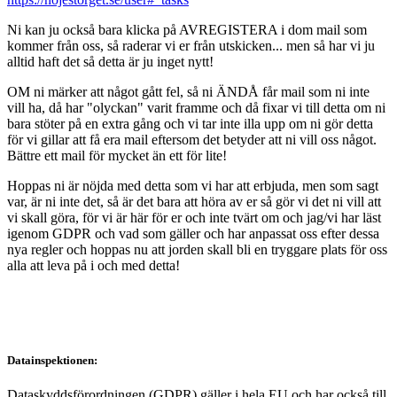
Ni kan ju också bara klicka på AVREGISTERA i dom mail som
kommer från oss, så raderar vi er från utskicken... men så har vi ju
alltid haft det så detta är ju inget nytt!
OM ni märker att något gått fel, så ni ÄNDÅ får mail som ni inte
vill ha, då har "olyckan" varit framme och då fixar vi till detta om ni
bara stöter på en extra gång och vi tar inte illa upp om ni gör detta
för vi gillar att få era mail eftersom det betyder att ni vill oss något.
Bättre ett mail för mycket än ett för lite!
Hoppas ni är nöjda med detta som vi har att erbjuda, men som sagt
var, är ni inte det, så är det bara att höra av er så gör vi det ni vill att
vi skall göra, för vi är här för er och inte tvärt om och jag/vi har läst
igenom GDPR och vad som gäller och har anpassat oss efter dessa
nya regler och hoppas nu att jorden skall bli en tryggare plats för oss
alla att leva på i och med detta!
Datainspektionen:
Dataskyddsförordningen (GDPR) gäller i hela EU och har också till