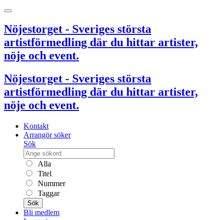
Nöjestorget - Sveriges största
artistförmedling där du hittar artister,
nöje och event.
Nöjestorget - Sveriges största
artistförmedling där du hittar artister,
nöje och event.
Kontakt
Arrangör söker
Sök
Alla
Titel
Nummer
Taggar
Sök
Bli medlem