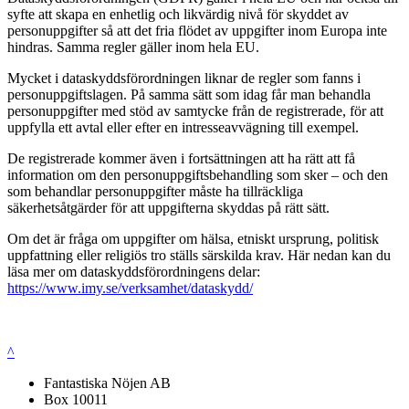
syfte att skapa en enhetlig och likvärdig nivå för skyddet av
personuppgifter så att det fria flödet av uppgifter inom Europa inte
hindras. Samma regler gäller inom hela EU.
Mycket i dataskyddsförordningen liknar de regler som fanns i
personuppgiftslagen. På samma sätt som idag får man behandla
personuppgifter med stöd av samtycke från de registrerade, för att
uppfylla ett avtal eller efter en intresseavvägning till exempel.
De registrerade kommer även i fortsättningen att ha rätt att få
information om den personuppgiftsbehandling som sker – och den
som behandlar personuppgifter måste ha tillräckliga
säkerhetsåtgärder för att uppgifterna skyddas på rätt sätt.
Om det är fråga om uppgifter om hälsa, etniskt ursprung, politisk
uppfattning eller religiös tro ställs särskilda krav. Här nedan kan du
läsa mer om dataskyddsförordningens delar:
https://www.imy.se/verksamhet/dataskydd/
^
Fantastiska Nöjen AB
Box 10011