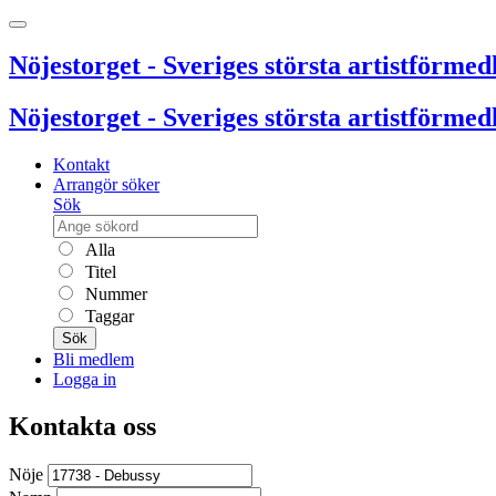
Nöjestorget - Sveriges största artistförmedl
Nöjestorget - Sveriges största artistförmedl
Kontakt
Arrangör söker
Sök
Alla
Titel
Nummer
Taggar
Sök
Bli medlem
Logga in
Kontakta oss
Nöje