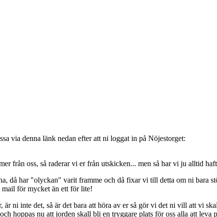
sa via denna länk nedan efter att ni loggat in på Nöjestorget:
oss, så raderar vi er från utskicken... men så har vi ju alltid haft de
, då har "olyckan" varit framme och då fixar vi till detta om ni bara stöt
t mail för mycket än ett för lite!
ni inte det, så är det bara att höra av er så gör vi det ni vill att vi ska
 hoppas nu att jorden skall bli en tryggare plats för oss alla att leva 