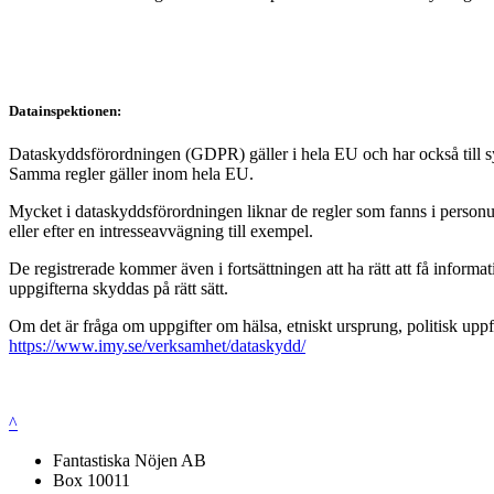
Datainspektionen:
Dataskyddsförordningen (GDPR) gäller i hela EU och har också till syft
Samma regler gäller inom hela EU.
Mycket i dataskyddsförordningen liknar de regler som fanns i personup
eller efter en intresseavvägning till exempel.
De registrerade kommer även i fortsättningen att ha rätt att få infor
uppgifterna skyddas på rätt sätt.
Om det är fråga om uppgifter om hälsa, etniskt ursprung, politisk uppf
https://www.imy.se/verksamhet/dataskydd/
^
Fantastiska Nöjen AB
Box 10011