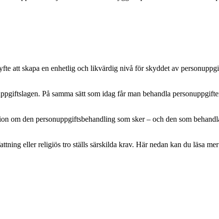
e att skapa en enhetlig och likvärdig nivå för skyddet av personuppgifte
pgiftslagen. På samma sätt som idag får man behandla personuppgifter m
mation om den personuppgiftsbehandling som sker – och den som behandlar 
attning eller religiös tro ställs särskilda krav. Här nedan kan du läsa 