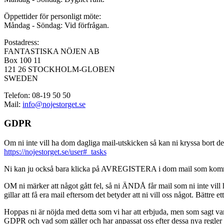
Öppettider för personligt möte:
Måndag - Söndag: Vid förfrågan.
Postadress:
FANTASTISKA NÖJEN AB
Box 100 11
121 26 STOCKHOLM-GLOBEN
SWEDEN
Telefon: 08-19 50 50
Mail:
info@nojestorget.se
GDPR
Om ni inte vill ha dom dagliga mail-utskicken så kan ni kryssa bort des
https://nojestorget.se/user#_tasks
Ni kan ju också bara klicka på AVREGISTERA i dom mail som kommer från 
OM ni märker att något gått fel, så ni ÄNDÅ får mail som ni inte vill ha
gillar att få era mail eftersom det betyder att ni vill oss något. Bättre et
Hoppas ni är nöjda med detta som vi har att erbjuda, men som sagt var, är 
GDPR och vad som gäller och har anpassat oss efter dessa nya regler och