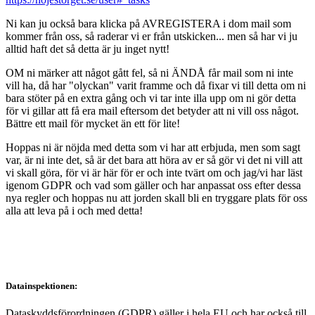
Ni kan ju också bara klicka på AVREGISTERA i dom mail som
kommer från oss, så raderar vi er från utskicken... men så har vi ju
alltid haft det så detta är ju inget nytt!
OM ni märker att något gått fel, så ni ÄNDÅ får mail som ni inte
vill ha, då har "olyckan" varit framme och då fixar vi till detta om ni
bara stöter på en extra gång och vi tar inte illa upp om ni gör detta
för vi gillar att få era mail eftersom det betyder att ni vill oss något.
Bättre ett mail för mycket än ett för lite!
Hoppas ni är nöjda med detta som vi har att erbjuda, men som sagt
var, är ni inte det, så är det bara att höra av er så gör vi det ni vill att
vi skall göra, för vi är här för er och inte tvärt om och jag/vi har läst
igenom GDPR och vad som gäller och har anpassat oss efter dessa
nya regler och hoppas nu att jorden skall bli en tryggare plats för oss
alla att leva på i och med detta!
Datainspektionen:
Dataskyddsförordningen (GDPR) gäller i hela EU och har också till