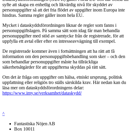
syfte att skapa en enhetlig och likvärdig nivå för skyddet av
personuppgifter så att det fria flödet av uppgifter inom Europa inte
hindras. Samma regler gäller inom hela EU.
Mycket i dataskyddsförordningen liknar de regler som fanns i
personuppgiftslagen. På samma sätt som idag får man behandla
personuppgifter med stöd av samtycke från de registrerade, för att
uppfylla ett avtal eller efter en intresseavvägning till exempel.
De registrerade kommer även i fortsättningen att ha rätt att få
information om den personuppgiftsbehandling som sker – och den
som behandlar personuppgifter måste ha tillräckliga
säkerhetsåtgärder för att uppgifterna skyddas på rätt sätt.
Om det är fråga om uppgifter om hälsa, etniskt ursprung, politisk
uppfattning eller religiös tro ställs särskilda krav. Här nedan kan du
läsa mer om dataskyddsförordningens delar:
https://www.imy.se/verksamhet/dataskydd/
^
Fantastiska Nöjen AB
Box 10011