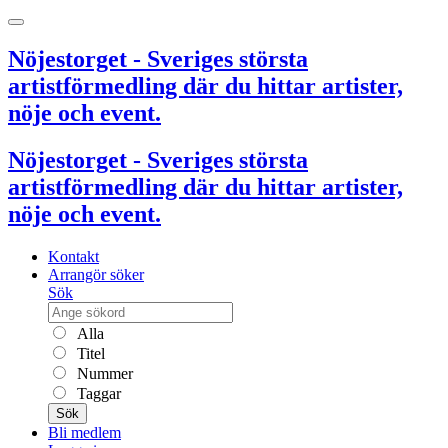
Nöjestorget - Sveriges största
artistförmedling där du hittar artister,
nöje och event.
Nöjestorget - Sveriges största
artistförmedling där du hittar artister,
nöje och event.
Kontakt
Arrangör söker
Sök
Alla
Titel
Nummer
Taggar
Sök
Bli medlem