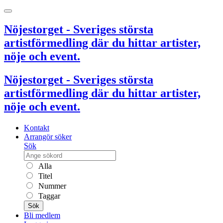
Nöjestorget - Sveriges största
artistförmedling där du hittar artister,
nöje och event.
Nöjestorget - Sveriges största
artistförmedling där du hittar artister,
nöje och event.
Kontakt
Arrangör söker
Sök
Alla
Titel
Nummer
Taggar
Sök
Bli medlem