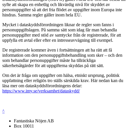
syfte att skapa en enhetlig och likvärdig nivå för skyddet av
personuppgifter så att det fria flödet av uppgifter inom Europa inte
hindras. Samma regler gäller inom hela EU.
Mycket i dataskyddsförordningen liknar de regler som fanns i
personuppgiftslagen. På samma sätt som idag får man behandla
personuppgifter med stöd av samtycke från de registrerade, för att
uppfylla ett avtal eller efter en intresseavvägning till exempel.
De registrerade kommer även i fortsättningen att ha rätt att få
information om den personuppgiftsbehandling som sker – och den
som behandlar personuppgifter måste ha tillräckliga
säkerhetsåtgärder för att uppgifterna skyddas på rätt sätt.
Om det är fråga om uppgifter om hälsa, etniskt ursprung, politisk
uppfattning eller religiös tro ställs särskilda krav. Här nedan kan du
läsa mer om dataskyddsförordningens delar:
https://www.imy.se/verksamhet/dataskydd/
^
Fantastiska Nöjen AB
Box 10011