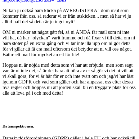
Ni kan ju också bara klicka på AVREGISTERA i dom mail som
kommer från oss, så raderar vi er från utskicken... men så har vi ju
alltid haft det så detta är ju inget nytt!
OM ni märker att något gått fel, så ni ÄNDÅ får mail som ni inte
vill ha, då har "olyckan" varit framme och då fixar vi till detta om ni
bara stöter på en extra gång och vi tar inte illa upp om ni gör detta
för vi gillar att få era mail eftersom det betyder att ni vill oss något.
Bättre ett mail för mycket än ett för lite!
Hoppas ni är nöjda med detta som vi har att erbjuda, men som sagt
var, är ni inte det, så är det bara att höra av er så gör vi det ni vill att
vi skall göra, för vi är här för er och inte tvärt om och jag/vi har läst
igenom GDPR och vad som gäller och har anpassat oss efter dessa
nya regler och hoppas nu att jorden skall bli en tryggare plats för oss
alla att leva på i och med detta!
Datainspektionen:
Dataskyddsförordningen (GDPR) gäller i hela EU och har också till