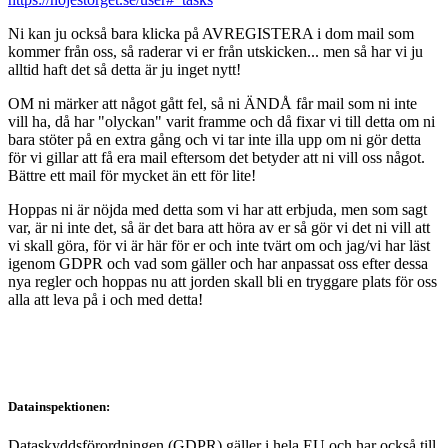
Ni kan ju också bara klicka på AVREGISTERA i dom mail som
kommer från oss, så raderar vi er från utskicken... men så har vi ju
alltid haft det så detta är ju inget nytt!
OM ni märker att något gått fel, så ni ÄNDÅ får mail som ni inte
vill ha, då har "olyckan" varit framme och då fixar vi till detta om ni
bara stöter på en extra gång och vi tar inte illa upp om ni gör detta
för vi gillar att få era mail eftersom det betyder att ni vill oss något.
Bättre ett mail för mycket än ett för lite!
Hoppas ni är nöjda med detta som vi har att erbjuda, men som sagt
var, är ni inte det, så är det bara att höra av er så gör vi det ni vill att
vi skall göra, för vi är här för er och inte tvärt om och jag/vi har läst
igenom GDPR och vad som gäller och har anpassat oss efter dessa
nya regler och hoppas nu att jorden skall bli en tryggare plats för oss
alla att leva på i och med detta!
Datainspektionen:
Dataskyddsförordningen (GDPR) gäller i hela EU och har också till