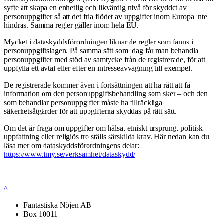
syfte att skapa en enhetlig och likvärdig nivå för skyddet av
personuppgifter så att det fria flödet av uppgifter inom Europa inte
hindras. Samma regler gäller inom hela EU.
Mycket i dataskyddsförordningen liknar de regler som fanns i
personuppgiftslagen. På samma sätt som idag får man behandla
personuppgifter med stöd av samtycke från de registrerade, för att
uppfylla ett avtal eller efter en intresseavvägning till exempel.
De registrerade kommer även i fortsättningen att ha rätt att få
information om den personuppgiftsbehandling som sker – och den
som behandlar personuppgifter måste ha tillräckliga
säkerhetsåtgärder för att uppgifterna skyddas på rätt sätt.
Om det är fråga om uppgifter om hälsa, etniskt ursprung, politisk
uppfattning eller religiös tro ställs särskilda krav. Här nedan kan du
läsa mer om dataskyddsförordningens delar:
https://www.imy.se/verksamhet/dataskydd/
^
Fantastiska Nöjen AB
Box 10011