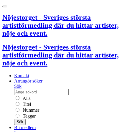
Nöjestorget - Sveriges största
artistförmedling där du hittar artister,
nöje och event.
Nöjestorget - Sveriges största
artistförmedling där du hittar artister,
nöje och event.
Kontakt
Arrangör söker
Sök
Alla
Titel
Nummer
Taggar
Sök
Bli medlem