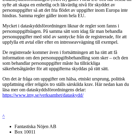
syfte att skapa en enhetlig och likvärdig nivå för skyddet av
personuppgifter så att det fria flödet av uppgifter inom Europa inte
hindras. Samma regler gäller inom hela EU.
Mycket i dataskyddsförordningen liknar de regler som fanns i
personuppgiftslagen. På samma sätt som idag får man behandla
personuppgifter med stöd av samtycke från de registrerade, för att
uppfylla ett avtal eller efter en intresseavvägning till exempel.
De registrerade kommer även i fortsättningen att ha rätt att få
information om den personuppgiftsbehandling som sker – och den
som behandlar personuppgifter måste ha tillräckliga
säkerhetsåtgärder för att uppgifterna skyddas på rätt sätt.
Om det är fråga om uppgifter om hälsa, etniskt ursprung, politisk
uppfattning eller religiös tro ställs särskilda krav. Här nedan kan du
läsa mer om dataskyddsförordningens delar:
https://www.imy.se/verksamhet/dataskydd/
^
Fantastiska Nöjen AB
Box 10011