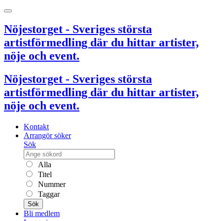
Nöjestorget - Sveriges största
artistförmedling där du hittar artister,
nöje och event.
Nöjestorget - Sveriges största
artistförmedling där du hittar artister,
nöje och event.
Kontakt
Arrangör söker
Sök
Alla
Titel
Nummer
Taggar
Sök
Bli medlem