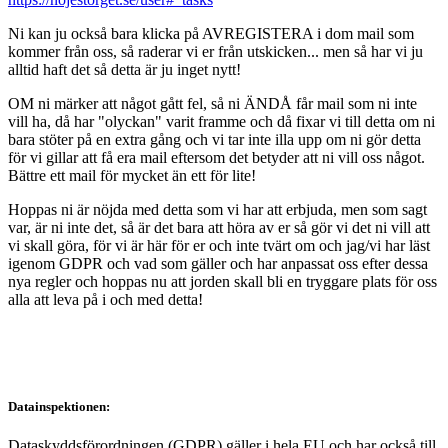
Ni kan ju också bara klicka på AVREGISTERA i dom mail som
kommer från oss, så raderar vi er från utskicken... men så har vi ju
alltid haft det så detta är ju inget nytt!
OM ni märker att något gått fel, så ni ÄNDÅ får mail som ni inte
vill ha, då har "olyckan" varit framme och då fixar vi till detta om ni
bara stöter på en extra gång och vi tar inte illa upp om ni gör detta
för vi gillar att få era mail eftersom det betyder att ni vill oss något.
Bättre ett mail för mycket än ett för lite!
Hoppas ni är nöjda med detta som vi har att erbjuda, men som sagt
var, är ni inte det, så är det bara att höra av er så gör vi det ni vill att
vi skall göra, för vi är här för er och inte tvärt om och jag/vi har läst
igenom GDPR och vad som gäller och har anpassat oss efter dessa
nya regler och hoppas nu att jorden skall bli en tryggare plats för oss
alla att leva på i och med detta!
Datainspektionen:
Dataskyddsförordningen (GDPR) gäller i hela EU och har också till