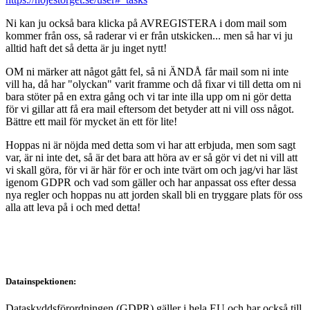
Ni kan ju också bara klicka på AVREGISTERA i dom mail som
kommer från oss, så raderar vi er från utskicken... men så har vi ju
alltid haft det så detta är ju inget nytt!
OM ni märker att något gått fel, så ni ÄNDÅ får mail som ni inte
vill ha, då har "olyckan" varit framme och då fixar vi till detta om ni
bara stöter på en extra gång och vi tar inte illa upp om ni gör detta
för vi gillar att få era mail eftersom det betyder att ni vill oss något.
Bättre ett mail för mycket än ett för lite!
Hoppas ni är nöjda med detta som vi har att erbjuda, men som sagt
var, är ni inte det, så är det bara att höra av er så gör vi det ni vill att
vi skall göra, för vi är här för er och inte tvärt om och jag/vi har läst
igenom GDPR och vad som gäller och har anpassat oss efter dessa
nya regler och hoppas nu att jorden skall bli en tryggare plats för oss
alla att leva på i och med detta!
Datainspektionen:
Dataskyddsförordningen (GDPR) gäller i hela EU och har också till