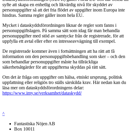
syfte att skapa en enhetlig och likvärdig nivå för skyddet av
personuppgifter så att det fria flödet av uppgifter inom Europa inte
hindras. Samma regler gäller inom hela EU.
Mycket i dataskyddsförordningen liknar de regler som fanns i
personuppgiftslagen. På samma sätt som idag får man behandla
personuppgifter med stöd av samtycke från de registrerade, för att
uppfylla ett avtal eller efter en intresseavvägning till exempel.
De registrerade kommer även i fortsättningen att ha rätt att få
information om den personuppgiftsbehandling som sker – och den
som behandlar personuppgifter måste ha tillräckliga
säkerhetsåtgärder för att uppgifterna skyddas på rätt sätt.
Om det är fråga om uppgifter om hälsa, etniskt ursprung, politisk
uppfattning eller religiös tro ställs särskilda krav. Här nedan kan du
läsa mer om dataskyddsförordningens delar:
https://www.imy.se/verksamhet/dataskydd/
^
Fantastiska Nöjen AB
Box 10011