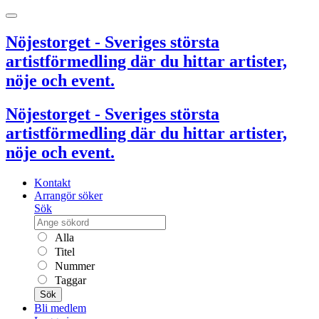
Nöjestorget - Sveriges största
artistförmedling där du hittar artister,
nöje och event.
Nöjestorget - Sveriges största
artistförmedling där du hittar artister,
nöje och event.
Kontakt
Arrangör söker
Sök
Alla
Titel
Nummer
Taggar
Sök
Bli medlem