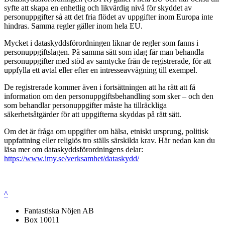
syfte att skapa en enhetlig och likvärdig nivå för skyddet av
personuppgifter så att det fria flödet av uppgifter inom Europa inte
hindras. Samma regler gäller inom hela EU.
Mycket i dataskyddsförordningen liknar de regler som fanns i
personuppgiftslagen. På samma sätt som idag får man behandla
personuppgifter med stöd av samtycke från de registrerade, för att
uppfylla ett avtal eller efter en intresseavvägning till exempel.
De registrerade kommer även i fortsättningen att ha rätt att få
information om den personuppgiftsbehandling som sker – och den
som behandlar personuppgifter måste ha tillräckliga
säkerhetsåtgärder för att uppgifterna skyddas på rätt sätt.
Om det är fråga om uppgifter om hälsa, etniskt ursprung, politisk
uppfattning eller religiös tro ställs särskilda krav. Här nedan kan du
läsa mer om dataskyddsförordningens delar:
https://www.imy.se/verksamhet/dataskydd/
^
Fantastiska Nöjen AB
Box 10011