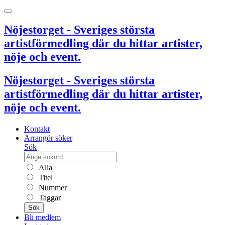
Nöjestorget - Sveriges största
artistförmedling där du hittar artister,
nöje och event.
Nöjestorget - Sveriges största
artistförmedling där du hittar artister,
nöje och event.
Kontakt
Arrangör söker
Sök
Alla
Titel
Nummer
Taggar
Sök
Bli medlem