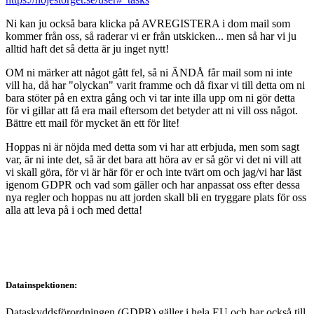
Ni kan ju också bara klicka på AVREGISTERA i dom mail som
kommer från oss, så raderar vi er från utskicken... men så har vi ju
alltid haft det så detta är ju inget nytt!
OM ni märker att något gått fel, så ni ÄNDÅ får mail som ni inte
vill ha, då har "olyckan" varit framme och då fixar vi till detta om ni
bara stöter på en extra gång och vi tar inte illa upp om ni gör detta
för vi gillar att få era mail eftersom det betyder att ni vill oss något.
Bättre ett mail för mycket än ett för lite!
Hoppas ni är nöjda med detta som vi har att erbjuda, men som sagt
var, är ni inte det, så är det bara att höra av er så gör vi det ni vill att
vi skall göra, för vi är här för er och inte tvärt om och jag/vi har läst
igenom GDPR och vad som gäller och har anpassat oss efter dessa
nya regler och hoppas nu att jorden skall bli en tryggare plats för oss
alla att leva på i och med detta!
Datainspektionen:
Dataskyddsförordningen (GDPR) gäller i hela EU och har också till