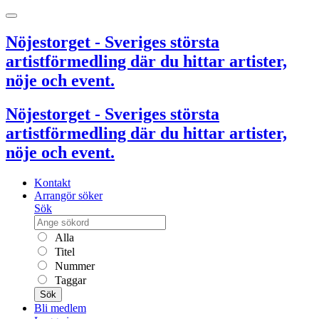
Nöjestorget - Sveriges största
artistförmedling där du hittar artister,
nöje och event.
Nöjestorget - Sveriges största
artistförmedling där du hittar artister,
nöje och event.
Kontakt
Arrangör söker
Sök
Alla
Titel
Nummer
Taggar
Sök
Bli medlem