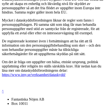
syfte att skapa en enhetlig och likvärdig nivå för skyddet av
personuppgifter så att det fria flödet av uppgifter inom Europa inte
hindras. Samma regler gäller inom hela EU.
Mycket i dataskyddsförordningen liknar de regler som fanns i
personuppgiftslagen. På samma sätt som idag får man behandla
personuppgifter med stöd av samtycke från de registrerade, för att
uppfylla ett avtal eller efter en intresseavvägning till exempel.
De registrerade kommer även i fortsättningen att ha rätt att få
information om den personuppgiftsbehandling som sker – och den
som behandlar personuppgifter måste ha tillräckliga
säkerhetsåtgärder för att uppgifterna skyddas på rätt sätt.
Om det är fråga om uppgifter om hälsa, etniskt ursprung, politisk
uppfattning eller religiös tro ställs särskilda krav. Här nedan kan du
läsa mer om dataskyddsförordningens delar:
https://www.imy.se/verksamhet/dataskydd/
^
Fantastiska Nöjen AB
Box 10011