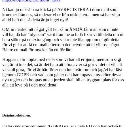
Ni kan ju också bara klicka på AVREGISTERA i dom mail som
kommer från oss, så raderar vi er från utskicken... men så har vi ju
alltid haft det så detta är ju inget nytt!
OM ni märker att något gått fel, så ni ÄNDÅ får mail som ni inte
vill ha, då har "olyckan" varit framme och då fixar vi till detta om ni
bara stöter på en extra gång och vi tar inte illa upp om ni gör detta
för vi gillar att få era mail eftersom det betyder att ni vill oss något.
Bättre ett mail för mycket än ett för lite!
Hoppas ni är nöjda med detta som vi har att erbjuda, men som sagt
var, är ni inte det, så är det bara att höra av er så gör vi det ni vill att
vi skall göra, för vi är här för er och inte tvärt om och jag/vi har läst
igenom GDPR och vad som gäller och har anpassat oss efter dessa
nya regler och hoppas nu att jorden skall bli en tryggare plats för oss
alla att leva på i och med detta!
Datainspektionen:
Dataskyddsförordningen (GDPR) gäller i hela EU och har också till