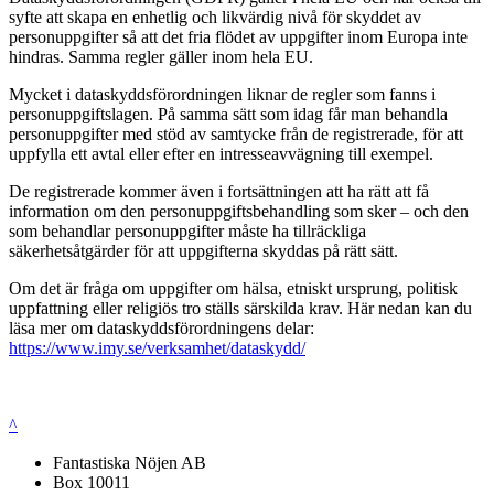
syfte att skapa en enhetlig och likvärdig nivå för skyddet av
personuppgifter så att det fria flödet av uppgifter inom Europa inte
hindras. Samma regler gäller inom hela EU.
Mycket i dataskyddsförordningen liknar de regler som fanns i
personuppgiftslagen. På samma sätt som idag får man behandla
personuppgifter med stöd av samtycke från de registrerade, för att
uppfylla ett avtal eller efter en intresseavvägning till exempel.
De registrerade kommer även i fortsättningen att ha rätt att få
information om den personuppgiftsbehandling som sker – och den
som behandlar personuppgifter måste ha tillräckliga
säkerhetsåtgärder för att uppgifterna skyddas på rätt sätt.
Om det är fråga om uppgifter om hälsa, etniskt ursprung, politisk
uppfattning eller religiös tro ställs särskilda krav. Här nedan kan du
läsa mer om dataskyddsförordningens delar:
https://www.imy.se/verksamhet/dataskydd/
^
Fantastiska Nöjen AB
Box 10011