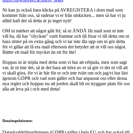
Ni kan ju också bara klicka på AVREGISTERA i dom mail som
kommer från oss, så raderar vi er från utskicken... men så har vi ju
alltid haft det så detta är ju inget nytt!
OM ni märker att något gått fel, så ni ÄNDÅ får mail som ni inte
vill ha, då har "olyckan" varit framme och då fixar vi till detta om ni
bara stöter på en extra gång och vi tar inte illa upp om ni gör detta
för vi gillar att få era mail eftersom det betyder att ni vill oss något.
Bättre ett mail för mycket än ett för lite!
Hoppas ni är nöjda med detta som vi har att erbjuda, men som sagt
var, är ni inte det, så är det bara att höra av er så gör vi det ni vill att
vi skall göra, för vi är här för er och inte tvärt om och jag/vi har läst
igenom GDPR och vad som gäller och har anpassat oss efter dessa
nya regler och hoppas nu att jorden skall bli en tryggare plats för oss
alla att leva på i och med detta!
Datainspektionen:
Dataskyddsförordningen (GDPR) gäller i hela EU och har också till