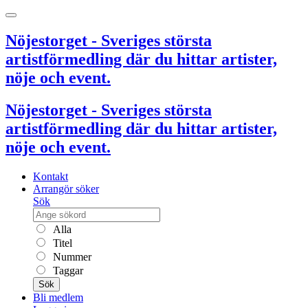
Nöjestorget - Sveriges största
artistförmedling där du hittar artister,
nöje och event.
Nöjestorget - Sveriges största
artistförmedling där du hittar artister,
nöje och event.
Kontakt
Arrangör söker
Sök
Alla
Titel
Nummer
Taggar
Sök
Bli medlem