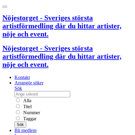
Nöjestorget - Sveriges största
artistförmedling där du hittar artister,
nöje och event.
Nöjestorget - Sveriges största
artistförmedling där du hittar artister,
nöje och event.
Kontakt
Arrangör söker
Sök
Alla
Titel
Nummer
Taggar
Sök
Bli medlem