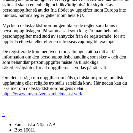
syfte att skapa en enhetlig och likvärdig nivå för skyddet av
personuppgifter så att det fria flödet av uppgifter inom Europa inte
hindras. Samma regler gäller inom hela EU.
Mycket i dataskyddsförordningen liknar de regler som fanns i
personuppgiftslagen. På samma sätt som idag får man behandla
personuppgifter med stöd av samtycke från de registrerade, för att
uppfylla ett avtal eller efter en intresseavvägning till exempel.
De registrerade kommer även i fortsättningen att ha rätt att få
information om den personuppgiftsbehandling som sker – och den
som behandlar personuppgifter måste ha tillräckliga
säkerhetsåtgärder för att uppgifterna skyddas på rätt sätt.
Om det är fråga om uppgifter om hälsa, etniskt ursprung, politisk
uppfattning eller religiös tro ställs särskilda krav. Här nedan kan du
läsa mer om dataskyddsförordningens delar:
https://www.imy.se/verksamhet/dataskydd/
^
Fantastiska Nöjen AB
Box 10011