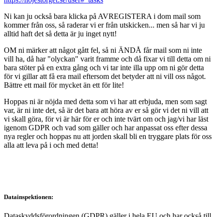
Ni kan ju också bara klicka på AVREGISTERA i dom mail som
kommer från oss, så raderar vi er från utskicken... men så har vi ju
alltid haft det så detta är ju inget nytt!
OM ni märker att något gått fel, så ni ÄNDÅ får mail som ni inte
vill ha, då har "olyckan" varit framme och då fixar vi till detta om ni
bara stöter på en extra gång och vi tar inte illa upp om ni gör detta
för vi gillar att få era mail eftersom det betyder att ni vill oss något.
Bättre ett mail för mycket än ett för lite!
Hoppas ni är nöjda med detta som vi har att erbjuda, men som sagt
var, är ni inte det, så är det bara att höra av er så gör vi det ni vill att
vi skall göra, för vi är här för er och inte tvärt om och jag/vi har läst
igenom GDPR och vad som gäller och har anpassat oss efter dessa
nya regler och hoppas nu att jorden skall bli en tryggare plats för oss
alla att leva på i och med detta!
Datainspektionen:
Dataskyddsförordningen (GDPR) gäller i hela EU och har också till