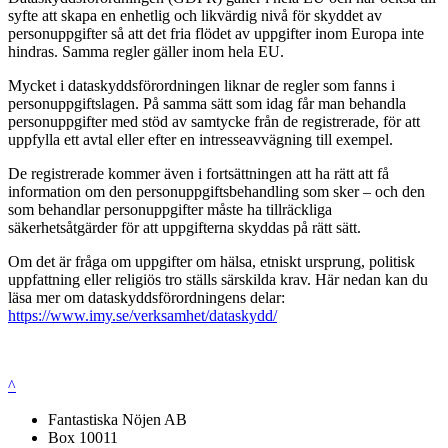
syfte att skapa en enhetlig och likvärdig nivå för skyddet av
personuppgifter så att det fria flödet av uppgifter inom Europa inte
hindras. Samma regler gäller inom hela EU.
Mycket i dataskyddsförordningen liknar de regler som fanns i
personuppgiftslagen. På samma sätt som idag får man behandla
personuppgifter med stöd av samtycke från de registrerade, för att
uppfylla ett avtal eller efter en intresseavvägning till exempel.
De registrerade kommer även i fortsättningen att ha rätt att få
information om den personuppgiftsbehandling som sker – och den
som behandlar personuppgifter måste ha tillräckliga
säkerhetsåtgärder för att uppgifterna skyddas på rätt sätt.
Om det är fråga om uppgifter om hälsa, etniskt ursprung, politisk
uppfattning eller religiös tro ställs särskilda krav. Här nedan kan du
läsa mer om dataskyddsförordningens delar:
https://www.imy.se/verksamhet/dataskydd/
^
Fantastiska Nöjen AB
Box 10011