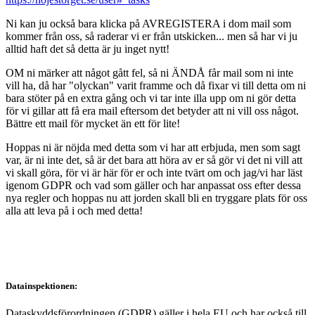
Ni kan ju också bara klicka på AVREGISTERA i dom mail som
kommer från oss, så raderar vi er från utskicken... men så har vi ju
alltid haft det så detta är ju inget nytt!
OM ni märker att något gått fel, så ni ÄNDÅ får mail som ni inte
vill ha, då har "olyckan" varit framme och då fixar vi till detta om ni
bara stöter på en extra gång och vi tar inte illa upp om ni gör detta
för vi gillar att få era mail eftersom det betyder att ni vill oss något.
Bättre ett mail för mycket än ett för lite!
Hoppas ni är nöjda med detta som vi har att erbjuda, men som sagt
var, är ni inte det, så är det bara att höra av er så gör vi det ni vill att
vi skall göra, för vi är här för er och inte tvärt om och jag/vi har läst
igenom GDPR och vad som gäller och har anpassat oss efter dessa
nya regler och hoppas nu att jorden skall bli en tryggare plats för oss
alla att leva på i och med detta!
Datainspektionen:
Dataskyddsförordningen (GDPR) gäller i hela EU och har också till