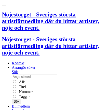
Nöjestorget - Sveriges största
artistförmedling där du hittar artister,
nöje och event.
Nöjestorget - Sveriges största
artistförmedling där du hittar artister,
nöje och event.
Kontakt
Arrangör söker
Sök
Alla
Titel
Nummer
Taggar
Sök
Bli medlem