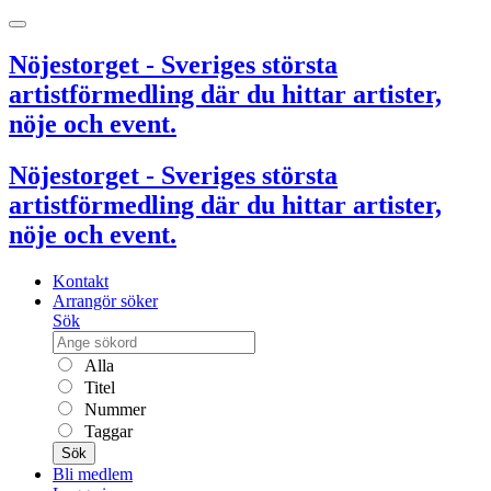
Nöjestorget - Sveriges största
artistförmedling där du hittar artister,
nöje och event.
Nöjestorget - Sveriges största
artistförmedling där du hittar artister,
nöje och event.
Kontakt
Arrangör söker
Sök
Alla
Titel
Nummer
Taggar
Sök
Bli medlem