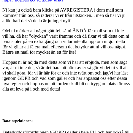
Ni kan ju också bara klicka på AVREGISTERA i dom mail som
kommer från oss, så raderar vi er från utskicken... men så har vi ju
alltid haft det så detta är ju inget nytt!
OM ni märker att något gått fel, så ni ÄNDÅ får mail som ni inte
vill ha, då har "olyckan" varit framme och då fixar vi till detta om ni
bara stöter på en extra gång och vi tar inte illa upp om ni gör detta
för vi gillar att få era mail eftersom det betyder att ni vill oss något.
Bättre ett mail för mycket än ett för lite!
Hoppas ni är nöjda med detta som vi har att erbjuda, men som sagt
var, är ni inte det, så är det bara att höra av er så gör vi det ni vill att
vi skall göra, för vi är här för er och inte tvärt om och jag/vi har läst
igenom GDPR och vad som gäller och har anpassat oss efter dessa
nya regler och hoppas nu att jorden skall bli en tryggare plats för oss
alla att leva på i och med detta!
Datainspektionen:
Dataskyddsförordningen (GDPR) gäller i hela EU och har också till