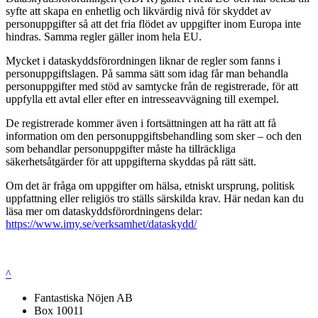
syfte att skapa en enhetlig och likvärdig nivå för skyddet av
personuppgifter så att det fria flödet av uppgifter inom Europa inte
hindras. Samma regler gäller inom hela EU.
Mycket i dataskyddsförordningen liknar de regler som fanns i
personuppgiftslagen. På samma sätt som idag får man behandla
personuppgifter med stöd av samtycke från de registrerade, för att
uppfylla ett avtal eller efter en intresseavvägning till exempel.
De registrerade kommer även i fortsättningen att ha rätt att få
information om den personuppgiftsbehandling som sker – och den
som behandlar personuppgifter måste ha tillräckliga
säkerhetsåtgärder för att uppgifterna skyddas på rätt sätt.
Om det är fråga om uppgifter om hälsa, etniskt ursprung, politisk
uppfattning eller religiös tro ställs särskilda krav. Här nedan kan du
läsa mer om dataskyddsförordningens delar:
https://www.imy.se/verksamhet/dataskydd/
^
Fantastiska Nöjen AB
Box 10011