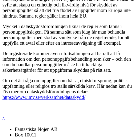
syfte att skapa en enhetlig och likvärdig nivå för skyddet av
personuppgifter så att det fria flödet av uppgifter inom Europa inte
hindras. Samma regler gäller inom hela EU.
Mycket i dataskyddsförordningen liknar de regler som fanns i
personuppgiftslagen. På samma sätt som idag får man behandla
personuppgifter med stöd av samtycke från de registrerade, för att
uppfylla ett avtal eller efter en intresseavvägning till exempel.
De registrerade kommer även i fortsättningen att ha rätt att få
information om den personuppgiftsbehandling som sker – och den
som behandlar personuppgifter måste ha tillräckliga
säkerhetsåtgärder för att uppgifterna skyddas på rätt sätt.
Om det är fråga om uppgifter om hälsa, etniskt ursprung, politisk
uppfattning eller religiös tro ställs särskilda krav. Här nedan kan du
läsa mer om dataskyddsförordningens delar:
https://www.imy.se/verksamhet/dataskydd/
^
Fantastiska Nöjen AB
Box 10011