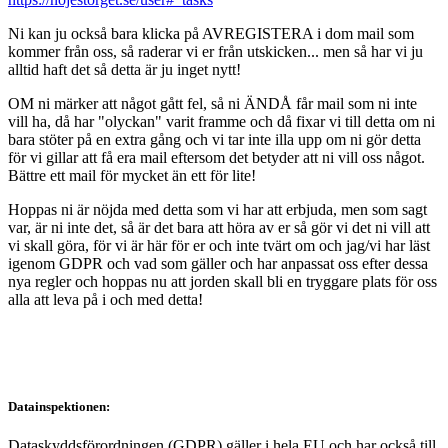
Ni kan ju också bara klicka på AVREGISTERA i dom mail som
kommer från oss, så raderar vi er från utskicken... men så har vi ju
alltid haft det så detta är ju inget nytt!
OM ni märker att något gått fel, så ni ÄNDÅ får mail som ni inte
vill ha, då har "olyckan" varit framme och då fixar vi till detta om ni
bara stöter på en extra gång och vi tar inte illa upp om ni gör detta
för vi gillar att få era mail eftersom det betyder att ni vill oss något.
Bättre ett mail för mycket än ett för lite!
Hoppas ni är nöjda med detta som vi har att erbjuda, men som sagt
var, är ni inte det, så är det bara att höra av er så gör vi det ni vill att
vi skall göra, för vi är här för er och inte tvärt om och jag/vi har läst
igenom GDPR och vad som gäller och har anpassat oss efter dessa
nya regler och hoppas nu att jorden skall bli en tryggare plats för oss
alla att leva på i och med detta!
Datainspektionen:
Dataskyddsförordningen (GDPR) gäller i hela EU och har också till