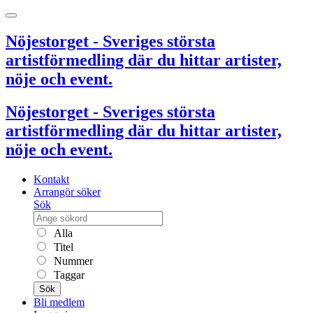
Nöjestorget - Sveriges största
artistförmedling där du hittar artister,
nöje och event.
Nöjestorget - Sveriges största
artistförmedling där du hittar artister,
nöje och event.
Kontakt
Arrangör söker
Sök
Alla
Titel
Nummer
Taggar
Sök
Bli medlem