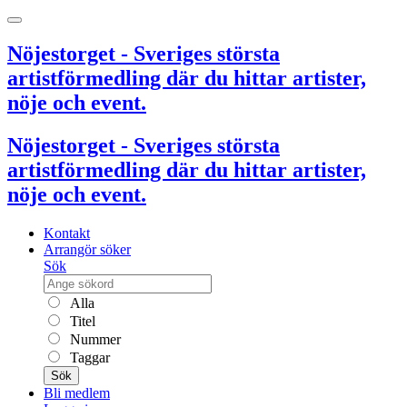
Nöjestorget - Sveriges största
artistförmedling där du hittar artister,
nöje och event.
Nöjestorget - Sveriges största
artistförmedling där du hittar artister,
nöje och event.
Kontakt
Arrangör söker
Sök
Alla
Titel
Nummer
Taggar
Sök
Bli medlem