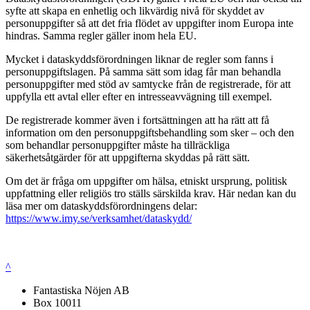
syfte att skapa en enhetlig och likvärdig nivå för skyddet av
personuppgifter så att det fria flödet av uppgifter inom Europa inte
hindras. Samma regler gäller inom hela EU.
Mycket i dataskyddsförordningen liknar de regler som fanns i
personuppgiftslagen. På samma sätt som idag får man behandla
personuppgifter med stöd av samtycke från de registrerade, för att
uppfylla ett avtal eller efter en intresseavvägning till exempel.
De registrerade kommer även i fortsättningen att ha rätt att få
information om den personuppgiftsbehandling som sker – och den
som behandlar personuppgifter måste ha tillräckliga
säkerhetsåtgärder för att uppgifterna skyddas på rätt sätt.
Om det är fråga om uppgifter om hälsa, etniskt ursprung, politisk
uppfattning eller religiös tro ställs särskilda krav. Här nedan kan du
läsa mer om dataskyddsförordningens delar:
https://www.imy.se/verksamhet/dataskydd/
^
Fantastiska Nöjen AB
Box 10011