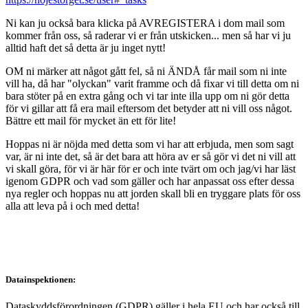
Ni kan ju också bara klicka på AVREGISTERA i dom mail som
kommer från oss, så raderar vi er från utskicken... men så har vi ju
alltid haft det så detta är ju inget nytt!
OM ni märker att något gått fel, så ni ÄNDÅ får mail som ni inte
vill ha, då har "olyckan" varit framme och då fixar vi till detta om ni
bara stöter på en extra gång och vi tar inte illa upp om ni gör detta
för vi gillar att få era mail eftersom det betyder att ni vill oss något.
Bättre ett mail för mycket än ett för lite!
Hoppas ni är nöjda med detta som vi har att erbjuda, men som sagt
var, är ni inte det, så är det bara att höra av er så gör vi det ni vill att
vi skall göra, för vi är här för er och inte tvärt om och jag/vi har läst
igenom GDPR och vad som gäller och har anpassat oss efter dessa
nya regler och hoppas nu att jorden skall bli en tryggare plats för oss
alla att leva på i och med detta!
Datainspektionen:
Dataskyddsförordningen (GDPR) gäller i hela EU och har också till