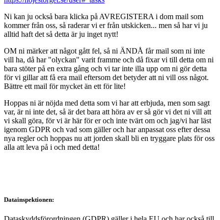
Ni kan ju också bara klicka på AVREGISTERA i dom mail som
kommer från oss, så raderar vi er från utskicken... men så har vi ju
alltid haft det så detta är ju inget nytt!
OM ni märker att något gått fel, så ni ÄNDÅ får mail som ni inte
vill ha, då har "olyckan" varit framme och då fixar vi till detta om ni
bara stöter på en extra gång och vi tar inte illa upp om ni gör detta
för vi gillar att få era mail eftersom det betyder att ni vill oss något.
Bättre ett mail för mycket än ett för lite!
Hoppas ni är nöjda med detta som vi har att erbjuda, men som sagt
var, är ni inte det, så är det bara att höra av er så gör vi det ni vill att
vi skall göra, för vi är här för er och inte tvärt om och jag/vi har läst
igenom GDPR och vad som gäller och har anpassat oss efter dessa
nya regler och hoppas nu att jorden skall bli en tryggare plats för oss
alla att leva på i och med detta!
Datainspektionen:
Dataskyddsförordningen (GDPR) gäller i hela EU och har också till