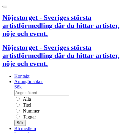
Nöjestorget - Sveriges största
artistförmedling där du hittar artister,
nöje och event.
Nöjestorget - Sveriges största
artistförmedling där du hittar artister,
nöje och event.
Kontakt
Arrangör söker
Sök
Alla
Titel
Nummer
Taggar
Sök
Bli medlem