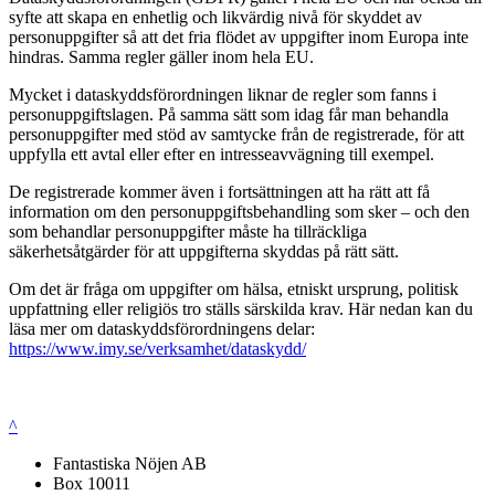
syfte att skapa en enhetlig och likvärdig nivå för skyddet av
personuppgifter så att det fria flödet av uppgifter inom Europa inte
hindras. Samma regler gäller inom hela EU.
Mycket i dataskyddsförordningen liknar de regler som fanns i
personuppgiftslagen. På samma sätt som idag får man behandla
personuppgifter med stöd av samtycke från de registrerade, för att
uppfylla ett avtal eller efter en intresseavvägning till exempel.
De registrerade kommer även i fortsättningen att ha rätt att få
information om den personuppgiftsbehandling som sker – och den
som behandlar personuppgifter måste ha tillräckliga
säkerhetsåtgärder för att uppgifterna skyddas på rätt sätt.
Om det är fråga om uppgifter om hälsa, etniskt ursprung, politisk
uppfattning eller religiös tro ställs särskilda krav. Här nedan kan du
läsa mer om dataskyddsförordningens delar:
https://www.imy.se/verksamhet/dataskydd/
^
Fantastiska Nöjen AB
Box 10011