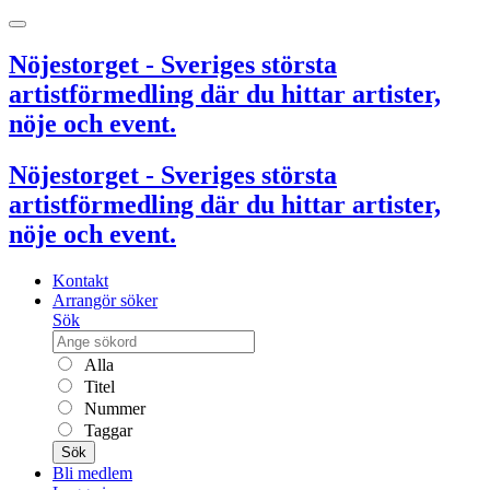
Nöjestorget - Sveriges största
artistförmedling där du hittar artister,
nöje och event.
Nöjestorget - Sveriges största
artistförmedling där du hittar artister,
nöje och event.
Kontakt
Arrangör söker
Sök
Alla
Titel
Nummer
Taggar
Sök
Bli medlem