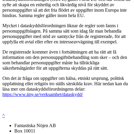
syfte att skapa en enhetlig och likvärdig nivå för skyddet av
personuppgifter så att det fria flödet av uppgifter inom Europa inte
hindras. Samma regler gäller inom hela EU.
Mycket i dataskyddsförordningen liknar de regler som fanns i
personuppgiftslagen. På samma sätt som idag får man behandla
personuppgifter med stöd av samtycke från de registrerade, för att
uppfylla ett avtal eller efter en intresseavvägning till exempel.
De registrerade kommer även i fortsättningen att ha rätt att få
information om den personuppgiftsbehandling som sker – och den
som behandlar personuppgifter måste ha tillräckliga
säkerhetsåtgärder för att uppgifterna skyddas på rätt sätt.
Om det är fråga om uppgifter om hälsa, etniskt ursprung, politisk
uppfattning eller religiös tro ställs särskilda krav. Här nedan kan du
läsa mer om dataskyddsförordningens delar:
https://www.imy.se/verksamhet/dataskydd/
^
Fantastiska Nöjen AB
Box 10011