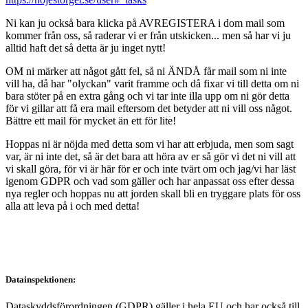
Ni kan ju också bara klicka på AVREGISTERA i dom mail som
kommer från oss, så raderar vi er från utskicken... men så har vi ju
alltid haft det så detta är ju inget nytt!
OM ni märker att något gått fel, så ni ÄNDÅ får mail som ni inte
vill ha, då har "olyckan" varit framme och då fixar vi till detta om ni
bara stöter på en extra gång och vi tar inte illa upp om ni gör detta
för vi gillar att få era mail eftersom det betyder att ni vill oss något.
Bättre ett mail för mycket än ett för lite!
Hoppas ni är nöjda med detta som vi har att erbjuda, men som sagt
var, är ni inte det, så är det bara att höra av er så gör vi det ni vill att
vi skall göra, för vi är här för er och inte tvärt om och jag/vi har läst
igenom GDPR och vad som gäller och har anpassat oss efter dessa
nya regler och hoppas nu att jorden skall bli en tryggare plats för oss
alla att leva på i och med detta!
Datainspektionen:
Dataskyddsförordningen (GDPR) gäller i hela EU och har också till