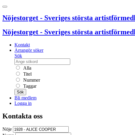
Nöjestorget - Sveriges största artistförmedl
Nöjestorget - Sveriges största artistförmedl
Kontakt
Arrangör söker
Sök
Alla
Titel
Nummer
Taggar
Sök
Bli medlem
Logga in
Kontakta oss
Nöje