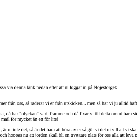
sa via denna länk nedan efter att ni loggat in på Nöjestorget:
oss, så raderar vi er från utskicken... men så har vi ju alltid haft de
, då har "olyckan" varit framme och då fixar vi till detta om ni bara stöt
t mail för mycket än ett för lite!
ni inte det, så är det bara att höra av er så gör vi det ni vill att vi ska
 hoppas nu att jorden skall bli en tryggare plats för oss alla att leva 