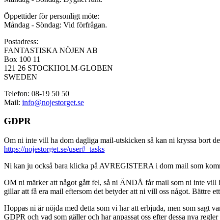
Öppettider för personligt möte:
Måndag - Söndag: Vid förfrågan.
Postadress:
FANTASTISKA NÖJEN AB
Box 100 11
121 26 STOCKHOLM-GLOBEN
SWEDEN
Telefon: 08-19 50 50
Mail:
info@nojestorget.se
GDPR
Om ni inte vill ha dom dagliga mail-utskicken så kan ni kryssa bort des
https://nojestorget.se/user#_tasks
Ni kan ju också bara klicka på AVREGISTERA i dom mail som kommer från 
OM ni märker att något gått fel, så ni ÄNDÅ får mail som ni inte vill ha
gillar att få era mail eftersom det betyder att ni vill oss något. Bättre et
Hoppas ni är nöjda med detta som vi har att erbjuda, men som sagt var, är 
GDPR och vad som gäller och har anpassat oss efter dessa nya regler och