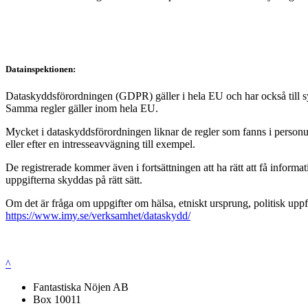
Datainspektionen:
Dataskyddsförordningen (GDPR) gäller i hela EU och har också till syft
Samma regler gäller inom hela EU.
Mycket i dataskyddsförordningen liknar de regler som fanns i personup
eller efter en intresseavvägning till exempel.
De registrerade kommer även i fortsättningen att ha rätt att få infor
uppgifterna skyddas på rätt sätt.
Om det är fråga om uppgifter om hälsa, etniskt ursprung, politisk uppf
https://www.imy.se/verksamhet/dataskydd/
^
Fantastiska Nöjen AB
Box 10011