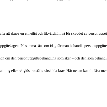
e att skapa en enhetlig och likvärdig nivå för skyddet av personuppgifte
pgiftslagen. På samma sätt som idag får man behandla personuppgifter m
mation om den personuppgiftsbehandling som sker – och den som behandlar 
attning eller religiös tro ställs särskilda krav. Här nedan kan du läsa 