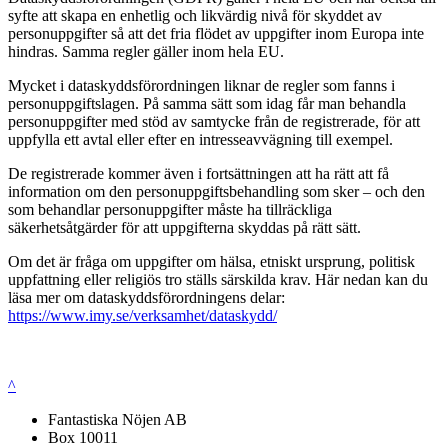
syfte att skapa en enhetlig och likvärdig nivå för skyddet av
personuppgifter så att det fria flödet av uppgifter inom Europa inte
hindras. Samma regler gäller inom hela EU.
Mycket i dataskyddsförordningen liknar de regler som fanns i
personuppgiftslagen. På samma sätt som idag får man behandla
personuppgifter med stöd av samtycke från de registrerade, för att
uppfylla ett avtal eller efter en intresseavvägning till exempel.
De registrerade kommer även i fortsättningen att ha rätt att få
information om den personuppgiftsbehandling som sker – och den
som behandlar personuppgifter måste ha tillräckliga
säkerhetsåtgärder för att uppgifterna skyddas på rätt sätt.
Om det är fråga om uppgifter om hälsa, etniskt ursprung, politisk
uppfattning eller religiös tro ställs särskilda krav. Här nedan kan du
läsa mer om dataskyddsförordningens delar:
https://www.imy.se/verksamhet/dataskydd/
^
Fantastiska Nöjen AB
Box 10011