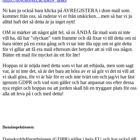
Ni kan ju också bara klicka på AVREGISTERA i dom mail som
kommer från oss, så raderar vi er från utskicken... men så har vi ju
alltid haft det så detta är ju inget nytt!
OM ni märker att något gått fel, så ni ÄNDÅ får mail som ni inte
vill ha, då har "olyckan" varit framme och då fixar vi till detta om ni
bara stöter på en extra gång och vi tar inte illa upp om ni gör detta
för vi gillar att få era mail eftersom det betyder att ni vill oss något.
Bättre ett mail för mycket än ett för lite!
Hoppas ni är nöjda med detta som vi har att erbjuda, men som sagt
var, är ni inte det, så är det bara att höra av er så gör vi det ni vill att
vi skall göra, för vi är här för er och inte tvärt om och jag/vi har läst
igenom GDPR och vad som gäller och har anpassat oss efter dessa
nya regler och hoppas nu att jorden skall bli en tryggare plats för oss
alla att leva på i och med detta!
Datainspektionen:
Dataskyddsförordningen (GDPR) gäller i hela EU och har också till