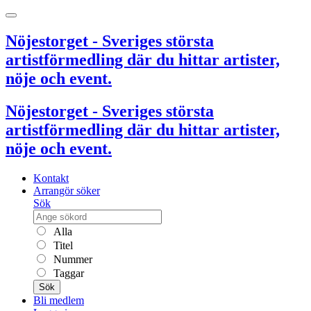
Nöjestorget - Sveriges största
artistförmedling där du hittar artister,
nöje och event.
Nöjestorget - Sveriges största
artistförmedling där du hittar artister,
nöje och event.
Kontakt
Arrangör söker
Sök
Alla
Titel
Nummer
Taggar
Sök
Bli medlem