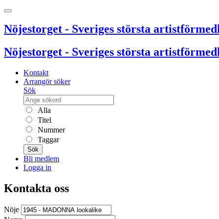
Nöjestorget - Sveriges största artistförmedl
Nöjestorget - Sveriges största artistförmedl
Kontakt
Arrangör söker
Sök
Alla
Titel
Nummer
Taggar
Sök
Bli medlem
Logga in
Kontakta oss
Nöje