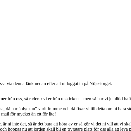
sa via denna länk nedan efter att ni loggat in på Nöjestorget:
oss, så raderar vi er från utskicken... men så har vi ju alltid haft de
, då har "olyckan" varit framme och då fixar vi till detta om ni bara stöt
t mail för mycket än ett för lite!
ni inte det, så är det bara att höra av er så gör vi det ni vill att vi ska
 hoppas nu att jorden skall bli en tryggare plats för oss alla att leva 