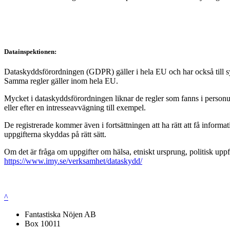
Datainspektionen:
Dataskyddsförordningen (GDPR) gäller i hela EU och har också till syft
Samma regler gäller inom hela EU.
Mycket i dataskyddsförordningen liknar de regler som fanns i personup
eller efter en intresseavvägning till exempel.
De registrerade kommer även i fortsättningen att ha rätt att få infor
uppgifterna skyddas på rätt sätt.
Om det är fråga om uppgifter om hälsa, etniskt ursprung, politisk uppf
https://www.imy.se/verksamhet/dataskydd/
^
Fantastiska Nöjen AB
Box 10011