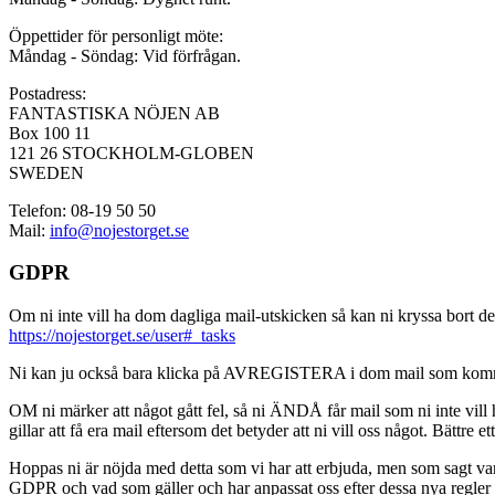
Öppettider för personligt möte:
Måndag - Söndag: Vid förfrågan.
Postadress:
FANTASTISKA NÖJEN AB
Box 100 11
121 26 STOCKHOLM-GLOBEN
SWEDEN
Telefon: 08-19 50 50
Mail:
info@nojestorget.se
GDPR
Om ni inte vill ha dom dagliga mail-utskicken så kan ni kryssa bort des
https://nojestorget.se/user#_tasks
Ni kan ju också bara klicka på AVREGISTERA i dom mail som kommer från 
OM ni märker att något gått fel, så ni ÄNDÅ får mail som ni inte vill ha
gillar att få era mail eftersom det betyder att ni vill oss något. Bättre et
Hoppas ni är nöjda med detta som vi har att erbjuda, men som sagt var, är 
GDPR och vad som gäller och har anpassat oss efter dessa nya regler och