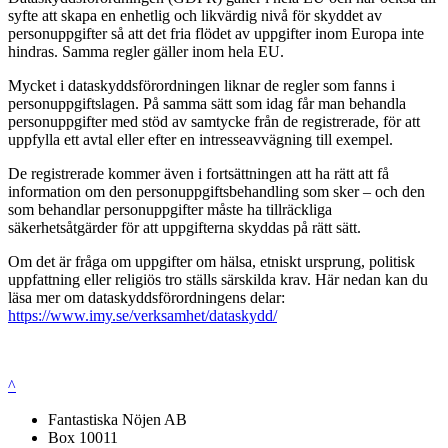
syfte att skapa en enhetlig och likvärdig nivå för skyddet av
personuppgifter så att det fria flödet av uppgifter inom Europa inte
hindras. Samma regler gäller inom hela EU.
Mycket i dataskyddsförordningen liknar de regler som fanns i
personuppgiftslagen. På samma sätt som idag får man behandla
personuppgifter med stöd av samtycke från de registrerade, för att
uppfylla ett avtal eller efter en intresseavvägning till exempel.
De registrerade kommer även i fortsättningen att ha rätt att få
information om den personuppgiftsbehandling som sker – och den
som behandlar personuppgifter måste ha tillräckliga
säkerhetsåtgärder för att uppgifterna skyddas på rätt sätt.
Om det är fråga om uppgifter om hälsa, etniskt ursprung, politisk
uppfattning eller religiös tro ställs särskilda krav. Här nedan kan du
läsa mer om dataskyddsförordningens delar:
https://www.imy.se/verksamhet/dataskydd/
^
Fantastiska Nöjen AB
Box 10011