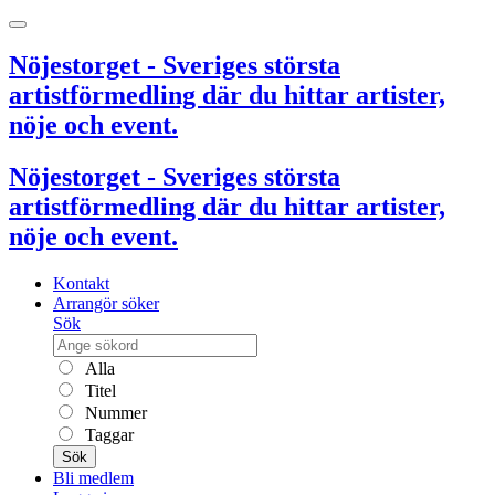
Nöjestorget - Sveriges största
artistförmedling där du hittar artister,
nöje och event.
Nöjestorget - Sveriges största
artistförmedling där du hittar artister,
nöje och event.
Kontakt
Arrangör söker
Sök
Alla
Titel
Nummer
Taggar
Sök
Bli medlem