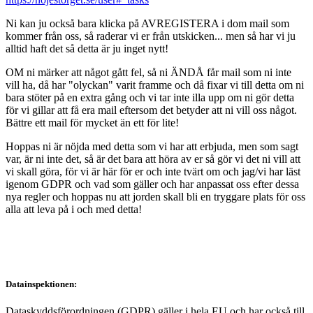
Ni kan ju också bara klicka på AVREGISTERA i dom mail som
kommer från oss, så raderar vi er från utskicken... men så har vi ju
alltid haft det så detta är ju inget nytt!
OM ni märker att något gått fel, så ni ÄNDÅ får mail som ni inte
vill ha, då har "olyckan" varit framme och då fixar vi till detta om ni
bara stöter på en extra gång och vi tar inte illa upp om ni gör detta
för vi gillar att få era mail eftersom det betyder att ni vill oss något.
Bättre ett mail för mycket än ett för lite!
Hoppas ni är nöjda med detta som vi har att erbjuda, men som sagt
var, är ni inte det, så är det bara att höra av er så gör vi det ni vill att
vi skall göra, för vi är här för er och inte tvärt om och jag/vi har läst
igenom GDPR och vad som gäller och har anpassat oss efter dessa
nya regler och hoppas nu att jorden skall bli en tryggare plats för oss
alla att leva på i och med detta!
Datainspektionen:
Dataskyddsförordningen (GDPR) gäller i hela EU och har också till