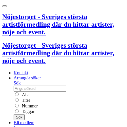
Nöjestorget - Sveriges största
artistförmedling där du hittar artister,
nöje och event.
Nöjestorget - Sveriges största
artistförmedling där du hittar artister,
nöje och event.
Kontakt
Arrangör söker
Sök
Alla
Titel
Nummer
Taggar
Sök
Bli medlem