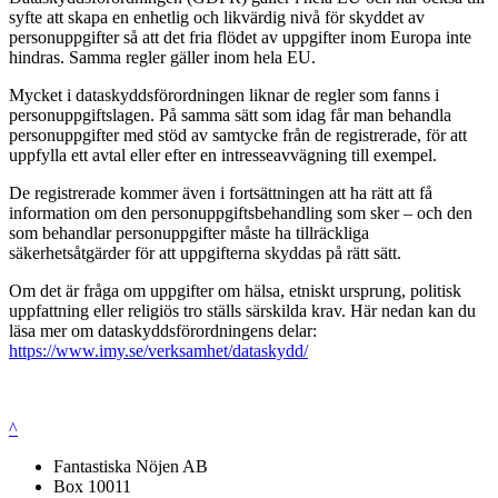
syfte att skapa en enhetlig och likvärdig nivå för skyddet av
personuppgifter så att det fria flödet av uppgifter inom Europa inte
hindras. Samma regler gäller inom hela EU.
Mycket i dataskyddsförordningen liknar de regler som fanns i
personuppgiftslagen. På samma sätt som idag får man behandla
personuppgifter med stöd av samtycke från de registrerade, för att
uppfylla ett avtal eller efter en intresseavvägning till exempel.
De registrerade kommer även i fortsättningen att ha rätt att få
information om den personuppgiftsbehandling som sker – och den
som behandlar personuppgifter måste ha tillräckliga
säkerhetsåtgärder för att uppgifterna skyddas på rätt sätt.
Om det är fråga om uppgifter om hälsa, etniskt ursprung, politisk
uppfattning eller religiös tro ställs särskilda krav. Här nedan kan du
läsa mer om dataskyddsförordningens delar:
https://www.imy.se/verksamhet/dataskydd/
^
Fantastiska Nöjen AB
Box 10011