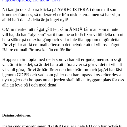
Ni kan ju också bara klicka på AVREGISTERA i dom mail som
kommer från oss, så raderar vi er från utskicken... men så har vi ju
alltid haft det så detta är ju inget nytt!
OM ni märker att något gått fel, så ni ÄNDÅ får mail som ni inte
vill ha, då har "olyckan" varit framme och då fixar vi till detta om ni
bara stöter på en extra gång och vi tar inte illa upp om ni gör detta
för vi gillar att få era mail eftersom det betyder att ni vill oss något.
Bättre ett mail för mycket än ett för lite!
Hoppas ni är nöjda med detta som vi har att erbjuda, men som sagt
var, är ni inte det, så är det bara att höra av er så gör vi det ni vill att
vi skall göra, för vi är här för er och inte tvärt om och jag/vi har läst
igenom GDPR och vad som gäller och har anpassat oss efter dessa
nya regler och hoppas nu att jorden skall bli en tryggare plats för oss
alla att leva på i och med detta!
Datainspektionen:
Dataskyddsförordningen (GDPR) gäller i hela EU och har också till