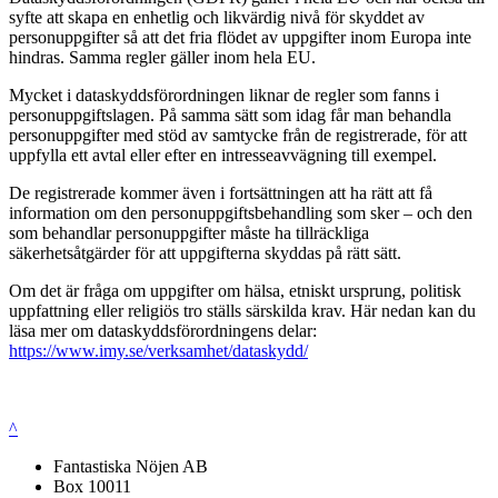
syfte att skapa en enhetlig och likvärdig nivå för skyddet av
personuppgifter så att det fria flödet av uppgifter inom Europa inte
hindras. Samma regler gäller inom hela EU.
Mycket i dataskyddsförordningen liknar de regler som fanns i
personuppgiftslagen. På samma sätt som idag får man behandla
personuppgifter med stöd av samtycke från de registrerade, för att
uppfylla ett avtal eller efter en intresseavvägning till exempel.
De registrerade kommer även i fortsättningen att ha rätt att få
information om den personuppgiftsbehandling som sker – och den
som behandlar personuppgifter måste ha tillräckliga
säkerhetsåtgärder för att uppgifterna skyddas på rätt sätt.
Om det är fråga om uppgifter om hälsa, etniskt ursprung, politisk
uppfattning eller religiös tro ställs särskilda krav. Här nedan kan du
läsa mer om dataskyddsförordningens delar:
https://www.imy.se/verksamhet/dataskydd/
^
Fantastiska Nöjen AB
Box 10011