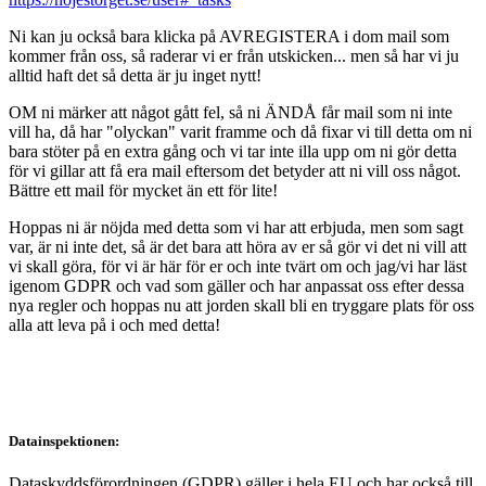
Ni kan ju också bara klicka på AVREGISTERA i dom mail som
kommer från oss, så raderar vi er från utskicken... men så har vi ju
alltid haft det så detta är ju inget nytt!
OM ni märker att något gått fel, så ni ÄNDÅ får mail som ni inte
vill ha, då har "olyckan" varit framme och då fixar vi till detta om ni
bara stöter på en extra gång och vi tar inte illa upp om ni gör detta
för vi gillar att få era mail eftersom det betyder att ni vill oss något.
Bättre ett mail för mycket än ett för lite!
Hoppas ni är nöjda med detta som vi har att erbjuda, men som sagt
var, är ni inte det, så är det bara att höra av er så gör vi det ni vill att
vi skall göra, för vi är här för er och inte tvärt om och jag/vi har läst
igenom GDPR och vad som gäller och har anpassat oss efter dessa
nya regler och hoppas nu att jorden skall bli en tryggare plats för oss
alla att leva på i och med detta!
Datainspektionen:
Dataskyddsförordningen (GDPR) gäller i hela EU och har också till