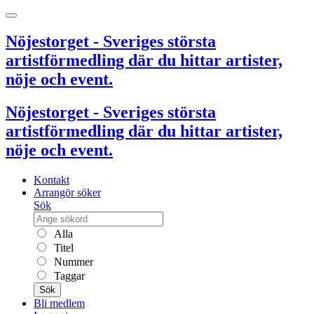
Nöjestorget - Sveriges största
artistförmedling där du hittar artister,
nöje och event.
Nöjestorget - Sveriges största
artistförmedling där du hittar artister,
nöje och event.
Kontakt
Arrangör söker
Sök
Alla
Titel
Nummer
Taggar
Sök
Bli medlem