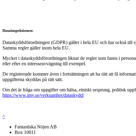
Datainspektionen:
Dataskyddsförordningen (GDPR) gäller i hela EU och har också till syft
Samma regler gäller inom hela EU.
Mycket i dataskyddsförordningen liknar de regler som fanns i personup
eller efter en intresseavvägning till exempel.
De registrerade kommer även i fortsättningen att ha rätt att få infor
uppgifterna skyddas på rätt sätt.
Om det är fråga om uppgifter om hälsa, etniskt ursprung, politisk uppf
https://www.imy.se/verksamhet/dataskydd/
^
Fantastiska Nöjen AB
Box 10011