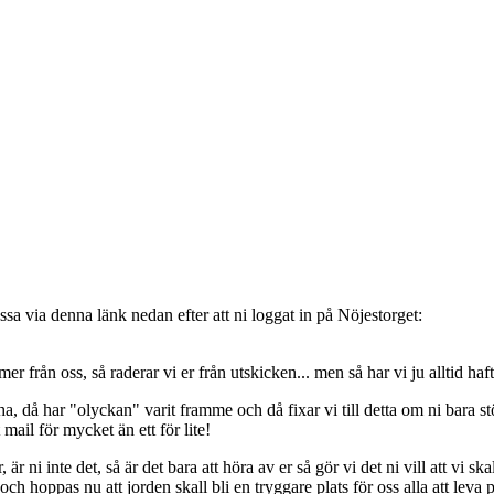
sa via denna länk nedan efter att ni loggat in på Nöjestorget:
oss, så raderar vi er från utskicken... men så har vi ju alltid haft de
, då har "olyckan" varit framme och då fixar vi till detta om ni bara stöt
t mail för mycket än ett för lite!
ni inte det, så är det bara att höra av er så gör vi det ni vill att vi ska
 hoppas nu att jorden skall bli en tryggare plats för oss alla att leva 