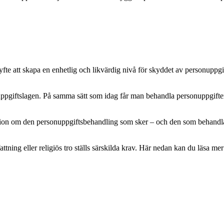
e att skapa en enhetlig och likvärdig nivå för skyddet av personuppgifte
pgiftslagen. På samma sätt som idag får man behandla personuppgifter m
mation om den personuppgiftsbehandling som sker – och den som behandlar 
attning eller religiös tro ställs särskilda krav. Här nedan kan du läsa 