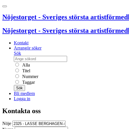
Nöjestorget - Sveriges största artistförmedl
Nöjestorget - Sveriges största artistförmedl
Kontakt
Arrangör söker
Sök
Alla
Titel
Nummer
Taggar
Sök
Bli medlem
Logga in
Kontakta oss
Nöje