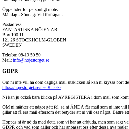
Öppettider för personligt möte:
Måndag - Söndag: Vid förfrågan.
Postadress:
FANTASTISKA NÖJEN AB
Box 100 11
121 26 STOCKHOLM-GLOBEN
SWEDEN
Telefon: 08-19 50 50
Mail:
info@nojestorget.se
GDPR
Om ni inte vill ha dom dagliga mail-utskicken så kan ni kryssa bort des
https://nojestorget.se/user#_tasks
Ni kan ju också bara klicka på AVREGISTERA i dom mail som kommer från 
OM ni märker att något gått fel, så ni ÄNDÅ får mail som ni inte vill ha
gillar att få era mail eftersom det betyder att ni vill oss något. Bättre et
Hoppas ni är nöjda med detta som vi har att erbjuda, men som sagt var, är 
GDPR och vad som gäller och har anpassat oss efter dessa nya regler och