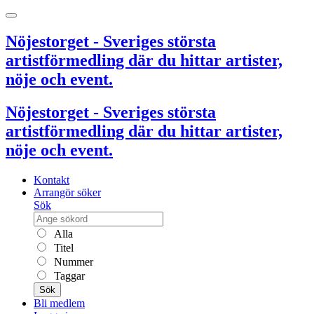
Nöjestorget - Sveriges största
artistförmedling där du hittar artister,
nöje och event.
Nöjestorget - Sveriges största
artistförmedling där du hittar artister,
nöje och event.
Kontakt
Arrangör söker
Sök
Alla
Titel
Nummer
Taggar
Sök
Bli medlem