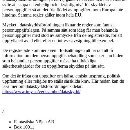
syfte att skapa en enhetlig och likvärdig nivå för skyddet av
personuppgifter så att det fria flödet av uppgifter inom Europa inte
hindras. Samma regler gäller inom hela EU.
Mycket i dataskyddsförordningen liknar de regler som fanns i
personuppgiftslagen. På samma sätt som idag får man behandla
personuppgifter med stöd av samtycke från de registrerade, för att
uppfylla ett avtal eller efter en intresseavvägning till exempel.
De registrerade kommer även i fortsättningen att ha rätt att få
information om den personuppgiftsbehandling som sker – och den
som behandlar personuppgifter måste ha tillräckliga
säkerhetsåtgärder för att uppgifterna skyddas på rätt sätt.
Om det är fråga om uppgifter om hälsa, etniskt ursprung, politisk
uppfattning eller religiös tro ställs särskilda krav. Här nedan kan du
läsa mer om dataskyddsförordningens delar:
https://www.imy.se/verksamhet/dataskydd/
^
Fantastiska Nöjen AB
Box 10011