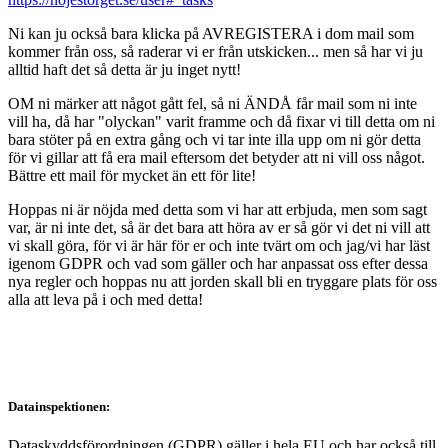
Ni kan ju också bara klicka på AVREGISTERA i dom mail som
kommer från oss, så raderar vi er från utskicken... men så har vi ju
alltid haft det så detta är ju inget nytt!
OM ni märker att något gått fel, så ni ÄNDÅ får mail som ni inte
vill ha, då har "olyckan" varit framme och då fixar vi till detta om ni
bara stöter på en extra gång och vi tar inte illa upp om ni gör detta
för vi gillar att få era mail eftersom det betyder att ni vill oss något.
Bättre ett mail för mycket än ett för lite!
Hoppas ni är nöjda med detta som vi har att erbjuda, men som sagt
var, är ni inte det, så är det bara att höra av er så gör vi det ni vill att
vi skall göra, för vi är här för er och inte tvärt om och jag/vi har läst
igenom GDPR och vad som gäller och har anpassat oss efter dessa
nya regler och hoppas nu att jorden skall bli en tryggare plats för oss
alla att leva på i och med detta!
Datainspektionen:
Dataskyddsförordningen (GDPR) gäller i hela EU och har också till