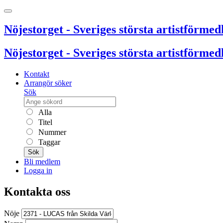
Nöjestorget - Sveriges största artistförmedl
Nöjestorget - Sveriges största artistförmedl
Kontakt
Arrangör söker
Sök
Alla
Titel
Nummer
Taggar
Sök
Bli medlem
Logga in
Kontakta oss
Nöje