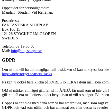
Öppettider för personligt möte:
Måndag - Söndag: Vid förfrågan.
Postadress:
FANTASTISKA NÖJEN AB
Box 100 11
121 26 STOCKHOLM-GLOBEN
SWEDEN
Telefon: 08-19 50 50
Mail:
info@nojestorget.se
GDPR
Om ni inte vill ha dom dagliga mail-utskicken så kan ni kryssa bort des
https://nojestorget.se/user#_tasks
Ni kan ju också bara klicka på AVREGISTERA i dom mail som kommer från 
OM ni märker att något gått fel, så ni ÄNDÅ får mail som ni inte vill ha
gillar att få era mail eftersom det betyder att ni vill oss något. Bättre et
Hoppas ni är nöjda med detta som vi har att erbjuda, men som sagt var, är 
GDPR och vad som gäller och har anpassat oss efter dessa nya regler och