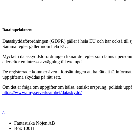
Datainspektionen:
Dataskyddsförordningen (GDPR) gäller i hela EU och har också till syft
Samma regler gäller inom hela EU.
Mycket i dataskyddsförordningen liknar de regler som fanns i personup
eller efter en intresseavvägning till exempel.
De registrerade kommer även i fortsättningen att ha rätt att få infor
uppgifterna skyddas på rätt sätt.
Om det är fråga om uppgifter om hälsa, etniskt ursprung, politisk uppf
https://www.imy.se/verksamhet/dataskydd/
^
Fantastiska Nöjen AB
Box 10011