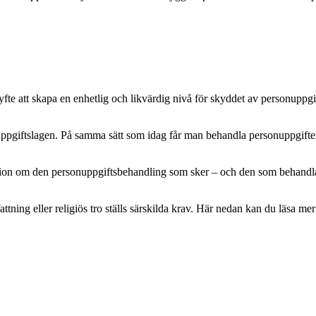
e att skapa en enhetlig och likvärdig nivå för skyddet av personuppgifte
pgiftslagen. På samma sätt som idag får man behandla personuppgifter m
mation om den personuppgiftsbehandling som sker – och den som behandlar 
attning eller religiös tro ställs särskilda krav. Här nedan kan du läsa 