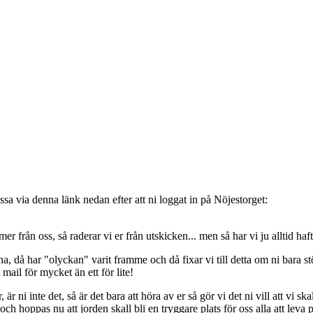
sa via denna länk nedan efter att ni loggat in på Nöjestorget:
oss, så raderar vi er från utskicken... men så har vi ju alltid haft de
, då har "olyckan" varit framme och då fixar vi till detta om ni bara stöt
t mail för mycket än ett för lite!
ni inte det, så är det bara att höra av er så gör vi det ni vill att vi ska
 hoppas nu att jorden skall bli en tryggare plats för oss alla att leva 