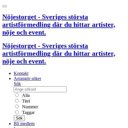
Nöjestorget - Sveriges största
artistförmedling där du hittar artister,
nöje och event.
Nöjestorget - Sveriges största
artistförmedling där du hittar artister,
nöje och event.
Kontakt
Arrangör söker
Sök
Alla
Titel
Nummer
Taggar
Sök
Bli medlem