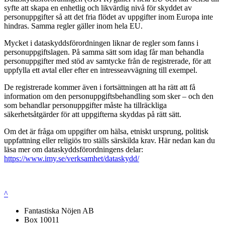
syfte att skapa en enhetlig och likvärdig nivå för skyddet av
personuppgifter så att det fria flödet av uppgifter inom Europa inte
hindras. Samma regler gäller inom hela EU.
Mycket i dataskyddsförordningen liknar de regler som fanns i
personuppgiftslagen. På samma sätt som idag får man behandla
personuppgifter med stöd av samtycke från de registrerade, för att
uppfylla ett avtal eller efter en intresseavvägning till exempel.
De registrerade kommer även i fortsättningen att ha rätt att få
information om den personuppgiftsbehandling som sker – och den
som behandlar personuppgifter måste ha tillräckliga
säkerhetsåtgärder för att uppgifterna skyddas på rätt sätt.
Om det är fråga om uppgifter om hälsa, etniskt ursprung, politisk
uppfattning eller religiös tro ställs särskilda krav. Här nedan kan du
läsa mer om dataskyddsförordningens delar:
https://www.imy.se/verksamhet/dataskydd/
^
Fantastiska Nöjen AB
Box 10011