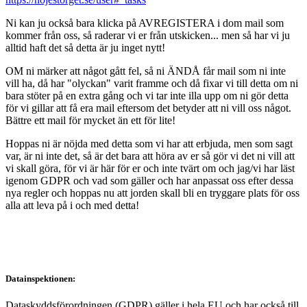
Ni kan ju också bara klicka på AVREGISTERA i dom mail som
kommer från oss, så raderar vi er från utskicken... men så har vi ju
alltid haft det så detta är ju inget nytt!
OM ni märker att något gått fel, så ni ÄNDÅ får mail som ni inte
vill ha, då har "olyckan" varit framme och då fixar vi till detta om ni
bara stöter på en extra gång och vi tar inte illa upp om ni gör detta
för vi gillar att få era mail eftersom det betyder att ni vill oss något.
Bättre ett mail för mycket än ett för lite!
Hoppas ni är nöjda med detta som vi har att erbjuda, men som sagt
var, är ni inte det, så är det bara att höra av er så gör vi det ni vill att
vi skall göra, för vi är här för er och inte tvärt om och jag/vi har läst
igenom GDPR och vad som gäller och har anpassat oss efter dessa
nya regler och hoppas nu att jorden skall bli en tryggare plats för oss
alla att leva på i och med detta!
Datainspektionen:
Dataskyddsförordningen (GDPR) gäller i hela EU och har också till