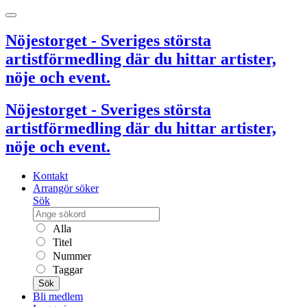
Nöjestorget - Sveriges största
artistförmedling där du hittar artister,
nöje och event.
Nöjestorget - Sveriges största
artistförmedling där du hittar artister,
nöje och event.
Kontakt
Arrangör söker
Sök
Alla
Titel
Nummer
Taggar
Sök
Bli medlem