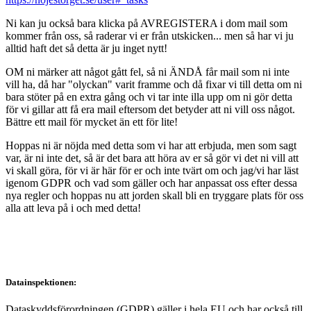
Ni kan ju också bara klicka på AVREGISTERA i dom mail som
kommer från oss, så raderar vi er från utskicken... men så har vi ju
alltid haft det så detta är ju inget nytt!
OM ni märker att något gått fel, så ni ÄNDÅ får mail som ni inte
vill ha, då har "olyckan" varit framme och då fixar vi till detta om ni
bara stöter på en extra gång och vi tar inte illa upp om ni gör detta
för vi gillar att få era mail eftersom det betyder att ni vill oss något.
Bättre ett mail för mycket än ett för lite!
Hoppas ni är nöjda med detta som vi har att erbjuda, men som sagt
var, är ni inte det, så är det bara att höra av er så gör vi det ni vill att
vi skall göra, för vi är här för er och inte tvärt om och jag/vi har läst
igenom GDPR och vad som gäller och har anpassat oss efter dessa
nya regler och hoppas nu att jorden skall bli en tryggare plats för oss
alla att leva på i och med detta!
Datainspektionen:
Dataskyddsförordningen (GDPR) gäller i hela EU och har också till