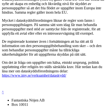
syfte att skapa en enhetlig och likvärdig nivå för skyddet av
personuppgifter så att det fria flödet av uppgifter inom Europa inte
hindras. Samma regler gäller inom hela EU.
Mycket i dataskyddsförordningen liknar de regler som fanns i
personuppgiftslagen. På samma sätt som idag får man behandla
personuppgifter med stöd av samtycke från de registrerade, för att
uppfylla ett avtal eller efter en intresseavvägning till exempel.
De registrerade kommer även i fortsättningen att ha rätt att få
information om den personuppgiftsbehandling som sker – och den
som behandlar personuppgifter måste ha tillräckliga
säkerhetsåtgärder för att uppgifterna skyddas på rätt sätt.
Om det är fråga om uppgifter om hälsa, etniskt ursprung, politisk
uppfattning eller religiös tro ställs särskilda krav. Här nedan kan du
läsa mer om dataskyddsförordningens delar:
https://www.imy.se/verksamhet/dataskydd/
^
Fantastiska Nöjen AB
Box 10011