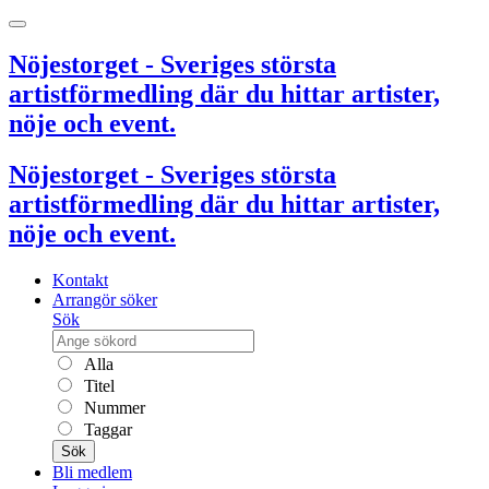
Nöjestorget - Sveriges största
artistförmedling där du hittar artister,
nöje och event.
Nöjestorget - Sveriges största
artistförmedling där du hittar artister,
nöje och event.
Kontakt
Arrangör söker
Sök
Alla
Titel
Nummer
Taggar
Sök
Bli medlem