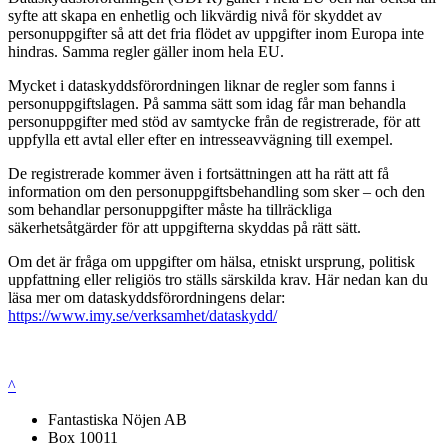
syfte att skapa en enhetlig och likvärdig nivå för skyddet av
personuppgifter så att det fria flödet av uppgifter inom Europa inte
hindras. Samma regler gäller inom hela EU.
Mycket i dataskyddsförordningen liknar de regler som fanns i
personuppgiftslagen. På samma sätt som idag får man behandla
personuppgifter med stöd av samtycke från de registrerade, för att
uppfylla ett avtal eller efter en intresseavvägning till exempel.
De registrerade kommer även i fortsättningen att ha rätt att få
information om den personuppgiftsbehandling som sker – och den
som behandlar personuppgifter måste ha tillräckliga
säkerhetsåtgärder för att uppgifterna skyddas på rätt sätt.
Om det är fråga om uppgifter om hälsa, etniskt ursprung, politisk
uppfattning eller religiös tro ställs särskilda krav. Här nedan kan du
läsa mer om dataskyddsförordningens delar:
https://www.imy.se/verksamhet/dataskydd/
^
Fantastiska Nöjen AB
Box 10011