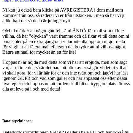
Ni kan ju också bara klicka på AVREGISTERA i dom mail som
kommer från oss, så raderar vi er från utskicken... men så har vi ju
alltid haft det så detta är ju inget nytt!
OM ni märker att något gått fel, så ni ÄNDÅ får mail som ni inte
vill ha, då har "olyckan" varit framme och då fixar vi till detta om ni
bara stöter på en extra gång och vi tar inte illa upp om ni gör detta
för vi gillar att få era mail eftersom det betyder att ni vill oss något.
Bättre ett mail för mycket än ett för lite!
Hoppas ni är nöjda med detta som vi har att erbjuda, men som sagt
var, är ni inte det, så är det bara att höra av er så gör vi det ni vill att
vi skall göra, för vi är här för er och inte tvärt om och jag/vi har läst
igenom GDPR och vad som gäller och har anpassat oss efter dessa
nya regler och hoppas nu att jorden skall bli en tryggare plats för oss
alla att leva på i och med detta!
Datainspektionen:
Dataskyddsförordningen (GDPR) gäller i hela EU och har också till