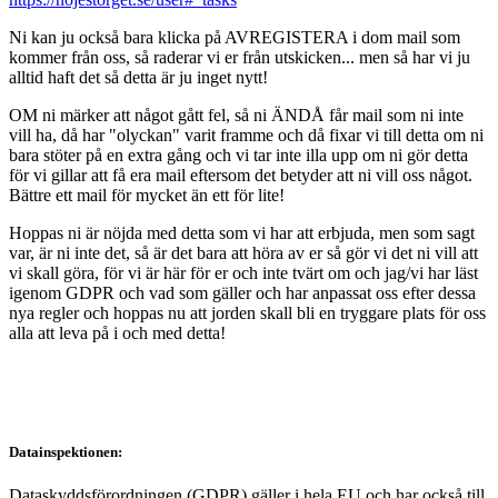
Ni kan ju också bara klicka på AVREGISTERA i dom mail som
kommer från oss, så raderar vi er från utskicken... men så har vi ju
alltid haft det så detta är ju inget nytt!
OM ni märker att något gått fel, så ni ÄNDÅ får mail som ni inte
vill ha, då har "olyckan" varit framme och då fixar vi till detta om ni
bara stöter på en extra gång och vi tar inte illa upp om ni gör detta
för vi gillar att få era mail eftersom det betyder att ni vill oss något.
Bättre ett mail för mycket än ett för lite!
Hoppas ni är nöjda med detta som vi har att erbjuda, men som sagt
var, är ni inte det, så är det bara att höra av er så gör vi det ni vill att
vi skall göra, för vi är här för er och inte tvärt om och jag/vi har läst
igenom GDPR och vad som gäller och har anpassat oss efter dessa
nya regler och hoppas nu att jorden skall bli en tryggare plats för oss
alla att leva på i och med detta!
Datainspektionen:
Dataskyddsförordningen (GDPR) gäller i hela EU och har också till