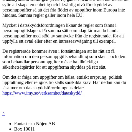
syfte att skapa en enhetlig och likvärdig nivå för skyddet av
personuppgifter så att det fria flödet av uppgifter inom Europa inte
hindras. Samma regler gäller inom hela EU.
Mycket i dataskyddsförordningen liknar de regler som fanns i
personuppgiftslagen. På samma sätt som idag får man behandla
personuppgifter med stöd av samtycke från de registrerade, för att
uppfylla ett avtal eller efter en intresseavvägning till exempel.
De registrerade kommer även i fortsättningen att ha rätt att få
information om den personuppgiftsbehandling som sker – och den
som behandlar personuppgifter måste ha tillräckliga
säkerhetsåtgärder för att uppgifterna skyddas på rätt sätt.
Om det är fråga om uppgifter om hälsa, etniskt ursprung, politisk
uppfattning eller religiös tro ställs särskilda krav. Här nedan kan du
läsa mer om dataskyddsförordningens delar:
https://www.imy.se/verksamhet/dataskydd/
^
Fantastiska Nöjen AB
Box 10011