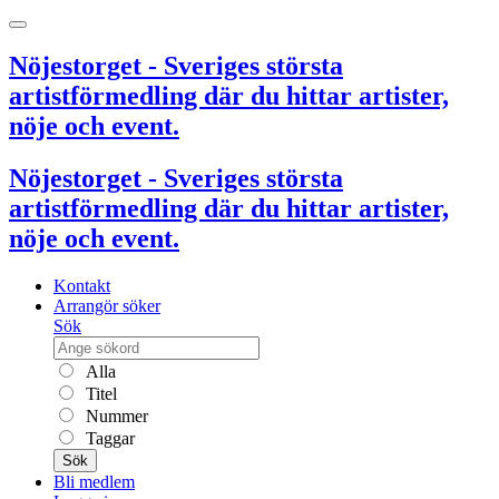
Nöjestorget - Sveriges största
artistförmedling där du hittar artister,
nöje och event.
Nöjestorget - Sveriges största
artistförmedling där du hittar artister,
nöje och event.
Kontakt
Arrangör söker
Sök
Alla
Titel
Nummer
Taggar
Sök
Bli medlem