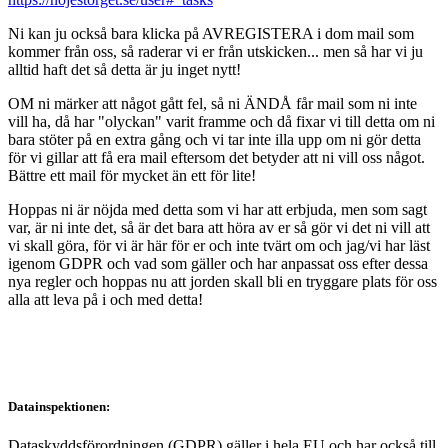
Ni kan ju också bara klicka på AVREGISTERA i dom mail som
kommer från oss, så raderar vi er från utskicken... men så har vi ju
alltid haft det så detta är ju inget nytt!
OM ni märker att något gått fel, så ni ÄNDÅ får mail som ni inte
vill ha, då har "olyckan" varit framme och då fixar vi till detta om ni
bara stöter på en extra gång och vi tar inte illa upp om ni gör detta
för vi gillar att få era mail eftersom det betyder att ni vill oss något.
Bättre ett mail för mycket än ett för lite!
Hoppas ni är nöjda med detta som vi har att erbjuda, men som sagt
var, är ni inte det, så är det bara att höra av er så gör vi det ni vill att
vi skall göra, för vi är här för er och inte tvärt om och jag/vi har läst
igenom GDPR och vad som gäller och har anpassat oss efter dessa
nya regler och hoppas nu att jorden skall bli en tryggare plats för oss
alla att leva på i och med detta!
Datainspektionen:
Dataskyddsförordningen (GDPR) gäller i hela EU och har också till