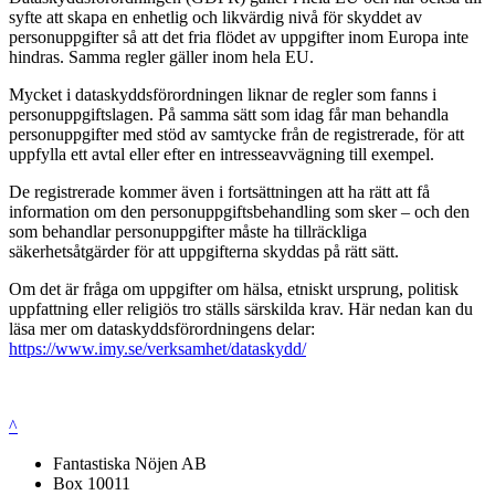
syfte att skapa en enhetlig och likvärdig nivå för skyddet av
personuppgifter så att det fria flödet av uppgifter inom Europa inte
hindras. Samma regler gäller inom hela EU.
Mycket i dataskyddsförordningen liknar de regler som fanns i
personuppgiftslagen. På samma sätt som idag får man behandla
personuppgifter med stöd av samtycke från de registrerade, för att
uppfylla ett avtal eller efter en intresseavvägning till exempel.
De registrerade kommer även i fortsättningen att ha rätt att få
information om den personuppgiftsbehandling som sker – och den
som behandlar personuppgifter måste ha tillräckliga
säkerhetsåtgärder för att uppgifterna skyddas på rätt sätt.
Om det är fråga om uppgifter om hälsa, etniskt ursprung, politisk
uppfattning eller religiös tro ställs särskilda krav. Här nedan kan du
läsa mer om dataskyddsförordningens delar:
https://www.imy.se/verksamhet/dataskydd/
^
Fantastiska Nöjen AB
Box 10011