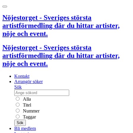
Nöjestorget - Sveriges största
artistförmedling där du hittar artister,
nöje och event.
Nöjestorget - Sveriges största
artistförmedling där du hittar artister,
nöje och event.
Kontakt
Arrangör söker
Sök
Alla
Titel
Nummer
Taggar
Sök
Bli medlem