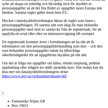
syfte att skapa en enhetlig och likvärdig nivå för skyddet av
personuppgifter så att det fria flödet av uppgifter inom Europa inte
hindras. Samma regler gäller inom hela EU.
Mycket i dataskyddsförordningen liknar de regler som fanns i
personuppgiftslagen. På samma sätt som idag får man behandla
personuppgifter med stöd av samtycke från de registrerade, för att
uppfylla ett avtal eller efter en intresseavvägning till exempel.
De registrerade kommer även i fortsättningen att ha rätt att få
information om den personuppgiftsbehandling som sker – och den
som behandlar personuppgifter måste ha tillräckliga
säkerhetsåtgärder för att uppgifterna skyddas på rätt sätt.
Om det är fråga om uppgifter om hälsa, etniskt ursprung, politisk
uppfattning eller religiös tro ställs särskilda krav. Här nedan kan du
läsa mer om dataskyddsförordningens delar:
https://www.imy.se/verksamhet/dataskydd/
^
Fantastiska Nöjen AB
Box 10011