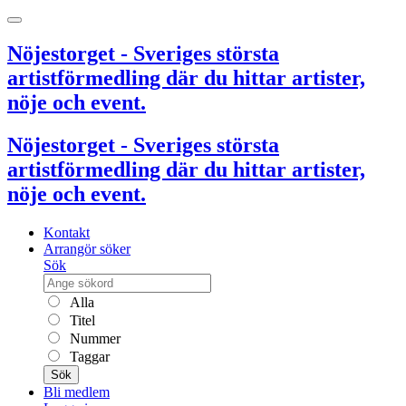
Nöjestorget - Sveriges största
artistförmedling där du hittar artister,
nöje och event.
Nöjestorget - Sveriges största
artistförmedling där du hittar artister,
nöje och event.
Kontakt
Arrangör söker
Sök
Alla
Titel
Nummer
Taggar
Sök
Bli medlem