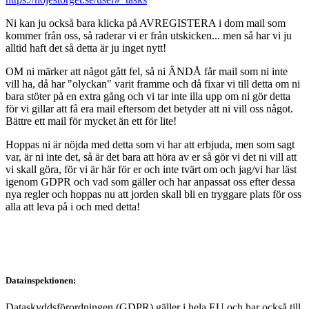
Ni kan ju också bara klicka på AVREGISTERA i dom mail som
kommer från oss, så raderar vi er från utskicken... men så har vi ju
alltid haft det så detta är ju inget nytt!
OM ni märker att något gått fel, så ni ÄNDÅ får mail som ni inte
vill ha, då har "olyckan" varit framme och då fixar vi till detta om ni
bara stöter på en extra gång och vi tar inte illa upp om ni gör detta
för vi gillar att få era mail eftersom det betyder att ni vill oss något.
Bättre ett mail för mycket än ett för lite!
Hoppas ni är nöjda med detta som vi har att erbjuda, men som sagt
var, är ni inte det, så är det bara att höra av er så gör vi det ni vill att
vi skall göra, för vi är här för er och inte tvärt om och jag/vi har läst
igenom GDPR och vad som gäller och har anpassat oss efter dessa
nya regler och hoppas nu att jorden skall bli en tryggare plats för oss
alla att leva på i och med detta!
Datainspektionen:
Dataskyddsförordningen (GDPR) gäller i hela EU och har också till