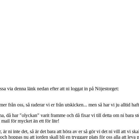
sa via denna länk nedan efter att ni loggat in på Nöjestorget:
oss, så raderar vi er från utskicken... men så har vi ju alltid haft de
, då har "olyckan" varit framme och då fixar vi till detta om ni bara stöt
t mail för mycket än ett för lite!
ni inte det, så är det bara att höra av er så gör vi det ni vill att vi ska
 hoppas nu att jorden skall bli en tryggare plats för oss alla att leva 