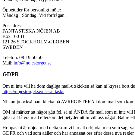
Öppettider för personligt möte:
Måndag - Söndag: Vid förfrågan.
Postadress:
FANTASTISKA NÖJEN AB
Box 100 11
121 26 STOCKHOLM-GLOBEN
SWEDEN
Telefon: 08-19 50 50
Mail:
info@nojestorget.se
GDPR
Om ni inte vill ha dom dagliga mail-utskicken så kan ni kryssa bort des
https://nojestorget.se/user#_tasks
Ni kan ju också bara klicka på AVREGISTERA i dom mail som kommer från 
OM ni märker att något gått fel, så ni ÄNDÅ får mail som ni inte vill ha
gillar att få era mail eftersom det betyder att ni vill oss något. Bättre et
Hoppas ni är nöjda med detta som vi har att erbjuda, men som sagt var, är 
GDPR och vad som gäller och har anpassat oss efter dessa nya regler och