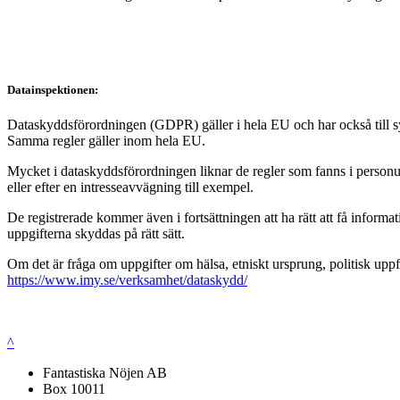
Datainspektionen:
Dataskyddsförordningen (GDPR) gäller i hela EU och har också till syft
Samma regler gäller inom hela EU.
Mycket i dataskyddsförordningen liknar de regler som fanns i personup
eller efter en intresseavvägning till exempel.
De registrerade kommer även i fortsättningen att ha rätt att få infor
uppgifterna skyddas på rätt sätt.
Om det är fråga om uppgifter om hälsa, etniskt ursprung, politisk uppf
https://www.imy.se/verksamhet/dataskydd/
^
Fantastiska Nöjen AB
Box 10011