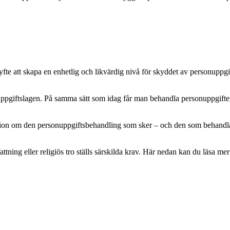
e att skapa en enhetlig och likvärdig nivå för skyddet av personuppgifte
pgiftslagen. På samma sätt som idag får man behandla personuppgifter m
mation om den personuppgiftsbehandling som sker – och den som behandlar 
attning eller religiös tro ställs särskilda krav. Här nedan kan du läsa 