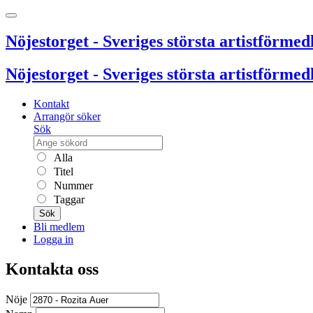
Nöjestorget - Sveriges största artistförmedl
Nöjestorget - Sveriges största artistförmedl
Kontakt
Arrangör söker
Sök
Alla
Titel
Nummer
Taggar
Sök
Bli medlem
Logga in
Kontakta oss
Nöje