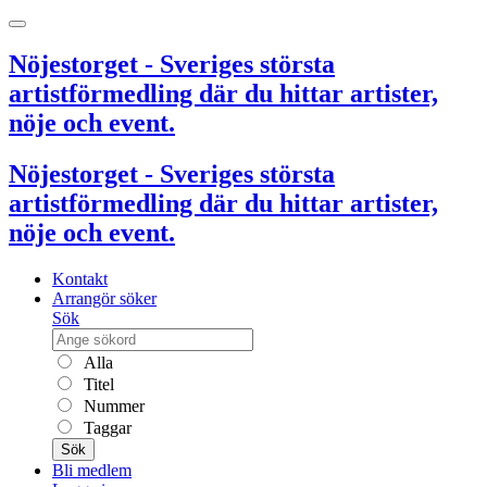
Nöjestorget - Sveriges största
artistförmedling där du hittar artister,
nöje och event.
Nöjestorget - Sveriges största
artistförmedling där du hittar artister,
nöje och event.
Kontakt
Arrangör söker
Sök
Alla
Titel
Nummer
Taggar
Sök
Bli medlem