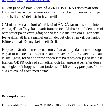
Ni kan ju också bara klicka på AVREGISTERA i dom mail som
kommer från oss, så raderar vi er från utskicken... men så har vi ju
alltid haft det så detta är ju inget nytt!
OM ni märker att något gått fel, så ni ÄNDÅ får mail som ni inte
vill ha, då har "olyckan" varit framme och då fixar vi till detta om ni
bara stöter på en extra gång och vi tar inte illa upp om ni gör detta
för vi gillar att få era mail eftersom det betyder att ni vill oss något.
Bättre ett mail för mycket än ett för lite!
Hoppas ni är nöjda med detta som vi har att erbjuda, men som sagt
var, är ni inte det, så är det bara att höra av er så gör vi det ni vill att
vi skall göra, för vi är här för er och inte tvärt om och jag/vi har läst
igenom GDPR och vad som gäller och har anpassat oss efter dessa
nya regler och hoppas nu att jorden skall bli en tryggare plats för oss
alla att leva på i och med detta!
Datainspektionen:
Dataskyddsförordningen (GDPR) gäller i hela EU och har också till