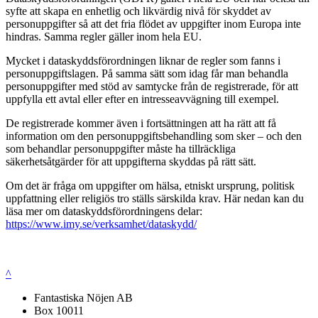
syfte att skapa en enhetlig och likvärdig nivå för skyddet av
personuppgifter så att det fria flödet av uppgifter inom Europa inte
hindras. Samma regler gäller inom hela EU.
Mycket i dataskyddsförordningen liknar de regler som fanns i
personuppgiftslagen. På samma sätt som idag får man behandla
personuppgifter med stöd av samtycke från de registrerade, för att
uppfylla ett avtal eller efter en intresseavvägning till exempel.
De registrerade kommer även i fortsättningen att ha rätt att få
information om den personuppgiftsbehandling som sker – och den
som behandlar personuppgifter måste ha tillräckliga
säkerhetsåtgärder för att uppgifterna skyddas på rätt sätt.
Om det är fråga om uppgifter om hälsa, etniskt ursprung, politisk
uppfattning eller religiös tro ställs särskilda krav. Här nedan kan du
läsa mer om dataskyddsförordningens delar:
https://www.imy.se/verksamhet/dataskydd/
^
Fantastiska Nöjen AB
Box 10011