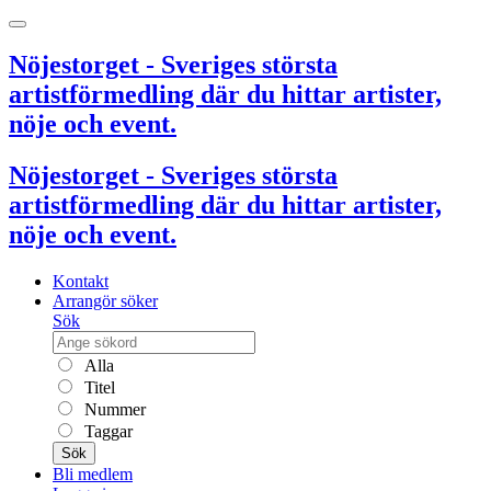
Nöjestorget - Sveriges största
artistförmedling där du hittar artister,
nöje och event.
Nöjestorget - Sveriges största
artistförmedling där du hittar artister,
nöje och event.
Kontakt
Arrangör söker
Sök
Alla
Titel
Nummer
Taggar
Sök
Bli medlem