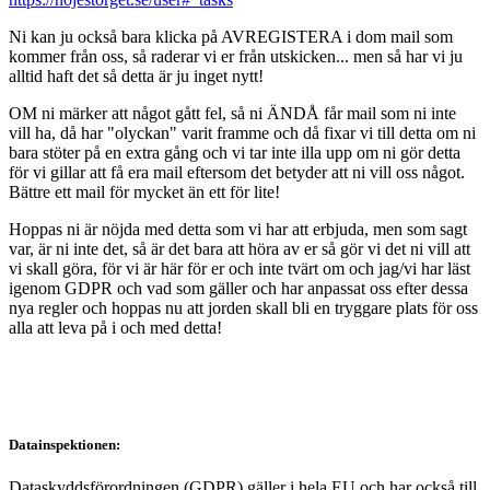
Ni kan ju också bara klicka på AVREGISTERA i dom mail som
kommer från oss, så raderar vi er från utskicken... men så har vi ju
alltid haft det så detta är ju inget nytt!
OM ni märker att något gått fel, så ni ÄNDÅ får mail som ni inte
vill ha, då har "olyckan" varit framme och då fixar vi till detta om ni
bara stöter på en extra gång och vi tar inte illa upp om ni gör detta
för vi gillar att få era mail eftersom det betyder att ni vill oss något.
Bättre ett mail för mycket än ett för lite!
Hoppas ni är nöjda med detta som vi har att erbjuda, men som sagt
var, är ni inte det, så är det bara att höra av er så gör vi det ni vill att
vi skall göra, för vi är här för er och inte tvärt om och jag/vi har läst
igenom GDPR och vad som gäller och har anpassat oss efter dessa
nya regler och hoppas nu att jorden skall bli en tryggare plats för oss
alla att leva på i och med detta!
Datainspektionen:
Dataskyddsförordningen (GDPR) gäller i hela EU och har också till