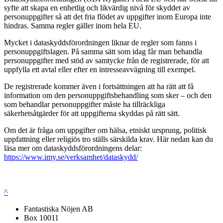
syfte att skapa en enhetlig och likvärdig nivå för skyddet av
personuppgifter så att det fria flödet av uppgifter inom Europa inte
hindras. Samma regler gäller inom hela EU.
Mycket i dataskyddsförordningen liknar de regler som fanns i
personuppgiftslagen. På samma sätt som idag får man behandla
personuppgifter med stöd av samtycke från de registrerade, för att
uppfylla ett avtal eller efter en intresseavvägning till exempel.
De registrerade kommer även i fortsättningen att ha rätt att få
information om den personuppgiftsbehandling som sker – och den
som behandlar personuppgifter måste ha tillräckliga
säkerhetsåtgärder för att uppgifterna skyddas på rätt sätt.
Om det är fråga om uppgifter om hälsa, etniskt ursprung, politisk
uppfattning eller religiös tro ställs särskilda krav. Här nedan kan du
läsa mer om dataskyddsförordningens delar:
https://www.imy.se/verksamhet/dataskydd/
^
Fantastiska Nöjen AB
Box 10011