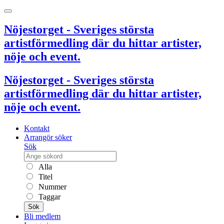
Nöjestorget - Sveriges största
artistförmedling där du hittar artister,
nöje och event.
Nöjestorget - Sveriges största
artistförmedling där du hittar artister,
nöje och event.
Kontakt
Arrangör söker
Sök
Alla
Titel
Nummer
Taggar
Sök
Bli medlem