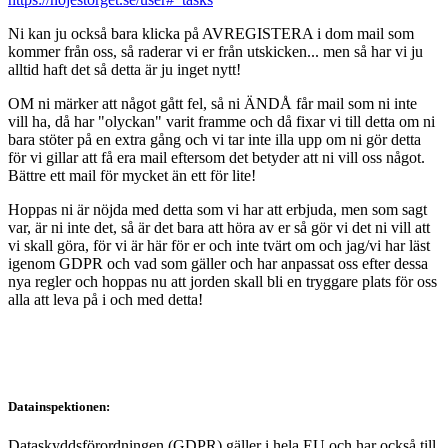
Ni kan ju också bara klicka på AVREGISTERA i dom mail som
kommer från oss, så raderar vi er från utskicken... men så har vi ju
alltid haft det så detta är ju inget nytt!
OM ni märker att något gått fel, så ni ÄNDÅ får mail som ni inte
vill ha, då har "olyckan" varit framme och då fixar vi till detta om ni
bara stöter på en extra gång och vi tar inte illa upp om ni gör detta
för vi gillar att få era mail eftersom det betyder att ni vill oss något.
Bättre ett mail för mycket än ett för lite!
Hoppas ni är nöjda med detta som vi har att erbjuda, men som sagt
var, är ni inte det, så är det bara att höra av er så gör vi det ni vill att
vi skall göra, för vi är här för er och inte tvärt om och jag/vi har läst
igenom GDPR och vad som gäller och har anpassat oss efter dessa
nya regler och hoppas nu att jorden skall bli en tryggare plats för oss
alla att leva på i och med detta!
Datainspektionen:
Dataskyddsförordningen (GDPR) gäller i hela EU och har också till