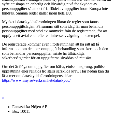
syfte att skapa en enhetlig och likvärdig nivå för skyddet av
personuppgifter så att det fria flödet av uppgifter inom Europa inte
hindras. Samma regler gäller inom hela EU.
Mycket i dataskyddsförordningen liknar de regler som fanns i
personuppgiftslagen. På samma sätt som idag får man behandla
personuppgifter med stöd av samtycke från de registrerade, för att
uppfylla ett avtal eller efter en intresseavvägning till exempel.
De registrerade kommer även i fortsättningen att ha rätt att få
information om den personuppgiftsbehandling som sker – och den
som behandlar personuppgifter måste ha tillräckliga
säkerhetsåtgärder för att uppgifterna skyddas på rätt sätt.
Om det är fråga om uppgifter om hälsa, etniskt ursprung, politisk
uppfattning eller religiös tro ställs särskilda krav. Här nedan kan du
läsa mer om dataskyddsförordningens delar:
https://www.imy.se/verksamhet/dataskydd/
^
Fantastiska Nöjen AB
Box 10011