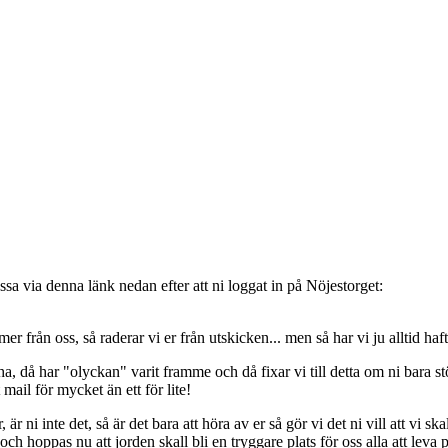
sa via denna länk nedan efter att ni loggat in på Nöjestorget:
oss, så raderar vi er från utskicken... men så har vi ju alltid haft de
, då har "olyckan" varit framme och då fixar vi till detta om ni bara stöt
t mail för mycket än ett för lite!
ni inte det, så är det bara att höra av er så gör vi det ni vill att vi ska
 hoppas nu att jorden skall bli en tryggare plats för oss alla att leva 