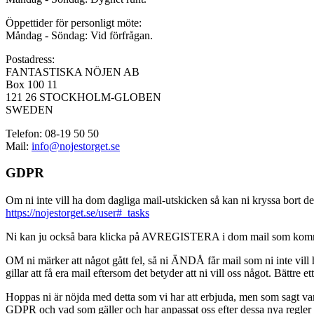
Öppettider för personligt möte:
Måndag - Söndag: Vid förfrågan.
Postadress:
FANTASTISKA NÖJEN AB
Box 100 11
121 26 STOCKHOLM-GLOBEN
SWEDEN
Telefon: 08-19 50 50
Mail:
info@nojestorget.se
GDPR
Om ni inte vill ha dom dagliga mail-utskicken så kan ni kryssa bort des
https://nojestorget.se/user#_tasks
Ni kan ju också bara klicka på AVREGISTERA i dom mail som kommer från 
OM ni märker att något gått fel, så ni ÄNDÅ får mail som ni inte vill ha
gillar att få era mail eftersom det betyder att ni vill oss något. Bättre et
Hoppas ni är nöjda med detta som vi har att erbjuda, men som sagt var, är 
GDPR och vad som gäller och har anpassat oss efter dessa nya regler och