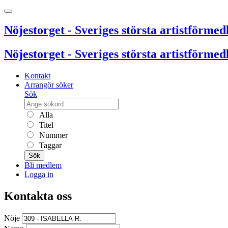
Nöjestorget - Sveriges största artistförmedl
Nöjestorget - Sveriges största artistförmedl
Kontakt
Arrangör söker
Sök
Alla
Titel
Nummer
Taggar
Sök
Bli medlem
Logga in
Kontakta oss
Nöje