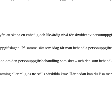
e att skapa en enhetlig och likvärdig nivå för skyddet av personuppgifte
pgiftslagen. På samma sätt som idag får man behandla personuppgifter m
mation om den personuppgiftsbehandling som sker – och den som behandlar 
attning eller religiös tro ställs särskilda krav. Här nedan kan du läsa 