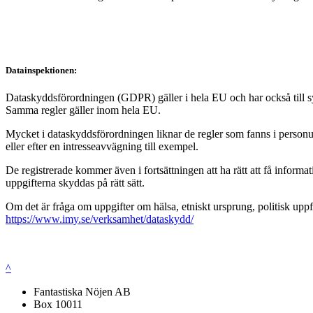
Datainspektionen:
Dataskyddsförordningen (GDPR) gäller i hela EU och har också till syft
Samma regler gäller inom hela EU.
Mycket i dataskyddsförordningen liknar de regler som fanns i personup
eller efter en intresseavvägning till exempel.
De registrerade kommer även i fortsättningen att ha rätt att få infor
uppgifterna skyddas på rätt sätt.
Om det är fråga om uppgifter om hälsa, etniskt ursprung, politisk uppf
https://www.imy.se/verksamhet/dataskydd/
^
Fantastiska Nöjen AB
Box 10011