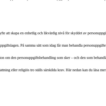
e att skapa en enhetlig och likvärdig nivå för skyddet av personuppgifte
pgiftslagen. På samma sätt som idag får man behandla personuppgifter m
mation om den personuppgiftsbehandling som sker – och den som behandlar 
attning eller religiös tro ställs särskilda krav. Här nedan kan du läsa 