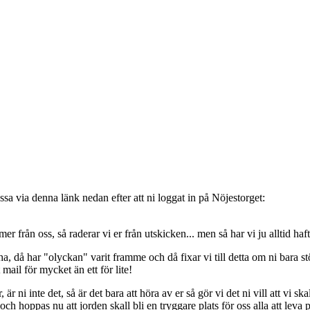
sa via denna länk nedan efter att ni loggat in på Nöjestorget:
oss, så raderar vi er från utskicken... men så har vi ju alltid haft de
, då har "olyckan" varit framme och då fixar vi till detta om ni bara stöt
t mail för mycket än ett för lite!
ni inte det, så är det bara att höra av er så gör vi det ni vill att vi ska
 hoppas nu att jorden skall bli en tryggare plats för oss alla att leva 