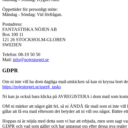
Öppettider för personligt möte:
Måndag - Söndag: Vid förfrågan.
Postadress:
FANTASTISKA NÖJEN AB
Box 100 11
121 26 STOCKHOLM-GLOBEN
SWEDEN
Telefon: 08-19 50 50
Mail:
info@nojestorget.se
GDPR
Om ni inte vill ha dom dagliga mail-utskicken så kan ni kryssa bort des
https://nojestorget.se/user#_tasks
Ni kan ju också bara klicka på AVREGISTERA i dom mail som kommer från 
OM ni märker att något gått fel, så ni ÄNDÅ får mail som ni inte vill ha
gillar att få era mail eftersom det betyder att ni vill oss något. Bättre et
Hoppas ni är nöjda med detta som vi har att erbjuda, men som sagt var, är 
GDPR och vad som gäller och har anpassat oss efter dessa nya regler och