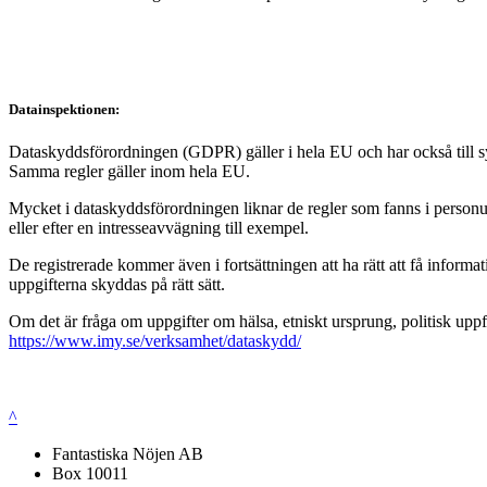
Datainspektionen:
Dataskyddsförordningen (GDPR) gäller i hela EU och har också till syft
Samma regler gäller inom hela EU.
Mycket i dataskyddsförordningen liknar de regler som fanns i personup
eller efter en intresseavvägning till exempel.
De registrerade kommer även i fortsättningen att ha rätt att få infor
uppgifterna skyddas på rätt sätt.
Om det är fråga om uppgifter om hälsa, etniskt ursprung, politisk uppf
https://www.imy.se/verksamhet/dataskydd/
^
Fantastiska Nöjen AB
Box 10011