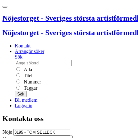
Nöjestorget - Sveriges största artistförmedl
Nöjestorget - Sveriges största artistförmedl
Kontakt
Arrangör söker
Sök
Alla
Titel
Nummer
Taggar
Sök
Bli medlem
Logga in
Kontakta oss
Nöje