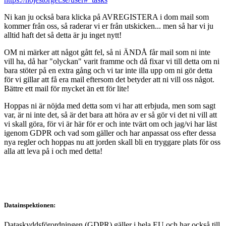
Ni kan ju också bara klicka på AVREGISTERA i dom mail som
kommer från oss, så raderar vi er från utskicken... men så har vi ju
alltid haft det så detta är ju inget nytt!
OM ni märker att något gått fel, så ni ÄNDÅ får mail som ni inte
vill ha, då har "olyckan" varit framme och då fixar vi till detta om ni
bara stöter på en extra gång och vi tar inte illa upp om ni gör detta
för vi gillar att få era mail eftersom det betyder att ni vill oss något.
Bättre ett mail för mycket än ett för lite!
Hoppas ni är nöjda med detta som vi har att erbjuda, men som sagt
var, är ni inte det, så är det bara att höra av er så gör vi det ni vill att
vi skall göra, för vi är här för er och inte tvärt om och jag/vi har läst
igenom GDPR och vad som gäller och har anpassat oss efter dessa
nya regler och hoppas nu att jorden skall bli en tryggare plats för oss
alla att leva på i och med detta!
Datainspektionen:
Dataskyddsförordningen (GDPR) gäller i hela EU och har också till