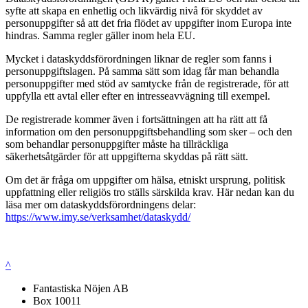
syfte att skapa en enhetlig och likvärdig nivå för skyddet av
personuppgifter så att det fria flödet av uppgifter inom Europa inte
hindras. Samma regler gäller inom hela EU.
Mycket i dataskyddsförordningen liknar de regler som fanns i
personuppgiftslagen. På samma sätt som idag får man behandla
personuppgifter med stöd av samtycke från de registrerade, för att
uppfylla ett avtal eller efter en intresseavvägning till exempel.
De registrerade kommer även i fortsättningen att ha rätt att få
information om den personuppgiftsbehandling som sker – och den
som behandlar personuppgifter måste ha tillräckliga
säkerhetsåtgärder för att uppgifterna skyddas på rätt sätt.
Om det är fråga om uppgifter om hälsa, etniskt ursprung, politisk
uppfattning eller religiös tro ställs särskilda krav. Här nedan kan du
läsa mer om dataskyddsförordningens delar:
https://www.imy.se/verksamhet/dataskydd/
^
Fantastiska Nöjen AB
Box 10011