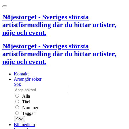
Nöjestorget - Sveriges största
artistförmedling där du hittar artister,
nöje och event.
Nöjestorget - Sveriges största
artistförmedling där du hittar artister,
nöje och event.
Kontakt
Arrangör söker
Sök
Alla
Titel
Nummer
Taggar
Sök
Bli medlem