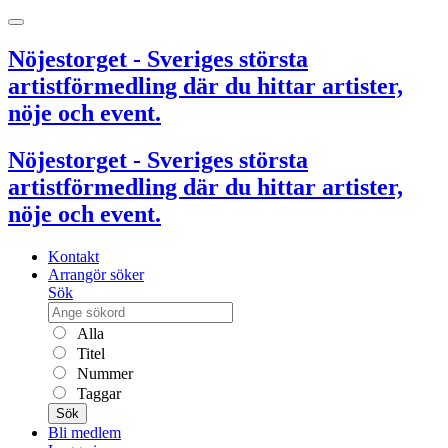
Nöjestorget - Sveriges största
artistförmedling där du hittar artister,
nöje och event.
Nöjestorget - Sveriges största
artistförmedling där du hittar artister,
nöje och event.
Kontakt
Arrangör söker
Sök
Alla
Titel
Nummer
Taggar
Sök
Bli medlem