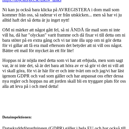
Ni kan ju också bara klicka på AVREGISTERA i dom mail som
kommer från oss, så raderar vi er från utskicken... men så har vi ju
alltid haft det så detta är ju inget nytt!
OM ni märker att något gått fel, så ni ÄNDÅ får mail som ni inte
vill ha, då har "olyckan" varit framme och då fixar vi till detta om ni
bara stöter på en extra gång och vi tar inte illa upp om ni gör detta
för vi gillar att få era mail eftersom det betyder att ni vill oss något.
Bättre ett mail för mycket än ett för lite!
Hoppas ni är nöjda med detta som vi har att erbjuda, men som sagt
var, är ni inte det, så är det bara att höra av er så gör vi det ni vill att
vi skall göra, för vi är här för er och inte tvärt om och jag/vi har läst
igenom GDPR och vad som gäller och har anpassat oss efter dessa
nya regler och hoppas nu att jorden skall bli en tryggare plats för oss
alla att leva på i och med detta!
Datainspektionen:
Dataskyddsförordningen (GDPR) gäller i hela EU och har också till