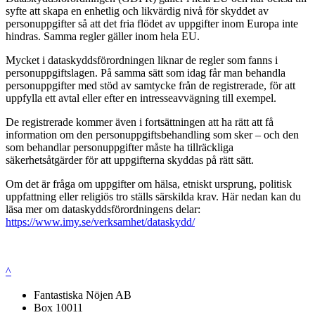
syfte att skapa en enhetlig och likvärdig nivå för skyddet av
personuppgifter så att det fria flödet av uppgifter inom Europa inte
hindras. Samma regler gäller inom hela EU.
Mycket i dataskyddsförordningen liknar de regler som fanns i
personuppgiftslagen. På samma sätt som idag får man behandla
personuppgifter med stöd av samtycke från de registrerade, för att
uppfylla ett avtal eller efter en intresseavvägning till exempel.
De registrerade kommer även i fortsättningen att ha rätt att få
information om den personuppgiftsbehandling som sker – och den
som behandlar personuppgifter måste ha tillräckliga
säkerhetsåtgärder för att uppgifterna skyddas på rätt sätt.
Om det är fråga om uppgifter om hälsa, etniskt ursprung, politisk
uppfattning eller religiös tro ställs särskilda krav. Här nedan kan du
läsa mer om dataskyddsförordningens delar:
https://www.imy.se/verksamhet/dataskydd/
^
Fantastiska Nöjen AB
Box 10011