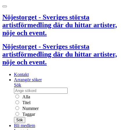
Nöjestorget - Sveriges största
artistförmedling där du hittar artister,
nöje och event.
Nöjestorget - Sveriges största
artistförmedling där du hittar artister,
nöje och event.
Kontakt
Arrangör söker
Sök
Alla
Titel
Nummer
Taggar
Sök
Bli medlem