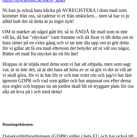
Ni kan ju också bara klicka på AVREGISTERA i dom mail som
kommer från oss, så raderar vi er från utskicken... men så har vi ju
alltid haft det så detta är ju inget nytt!
OM ni märker att något gått fel, så ni ÄNDÅ får mail som ni inte
vill ha, då har "olyckan" varit framme och då fixar vi till detta om ni
bara stöter på en extra gång och vi tar inte illa upp om ni gör detta
för vi gillar att få era mail eftersom det betyder att ni vill oss något.
Bättre ett mail för mycket än ett för lite!
Hoppas ni är nöjda med detta som vi har att erbjuda, men som sagt
var, är ni inte det, så är det bara att höra av er så gör vi det ni vill att
vi skall göra, för vi är här för er och inte tvärt om och jag/vi har läst
igenom GDPR och vad som gäller och har anpassat oss efter dessa
nya regler och hoppas nu att jorden skall bli en tryggare plats för oss
alla att leva på i och med detta!
Datainspektionen:
Dataskyddsförordningen (GDPR) gäller i hela EU och har också till