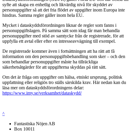
syfte att skapa en enhetlig och likvärdig nivå för skyddet av
personuppgifter så att det fria flödet av uppgifter inom Europa inte
hindras. Samma regler gäller inom hela EU.
Mycket i dataskyddsförordningen liknar de regler som fanns i
personuppgiftslagen. På samma sätt som idag får man behandla
personuppgifter med stöd av samtycke från de registrerade, för att
uppfylla ett avtal eller efter en intresseavvägning till exempel.
De registrerade kommer även i fortsättningen att ha rätt att få
information om den personuppgiftsbehandling som sker – och den
som behandlar personuppgifter måste ha tillräckliga
säkerhetsåtgärder för att uppgifterna skyddas på rätt sätt.
Om det är fråga om uppgifter om hälsa, etniskt ursprung, politisk
uppfattning eller religiös tro ställs särskilda krav. Här nedan kan du
läsa mer om dataskyddsförordningens delar:
https://www.imy.se/verksamhet/dataskydd/
^
Fantastiska Nöjen AB
Box 10011