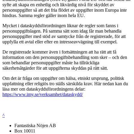
syfte att skapa en enhetlig och likvärdig nivå för skyddet av
personuppgifter så att det fria flödet av uppgifter inom Europa inte
hindras. Samma regler gäller inom hela EU.
Mycket i dataskyddsförordningen liknar de regler som fanns i
personuppgiftslagen. På samma sätt som idag får man behandla
personuppgifter med stöd av samtycke från de registrerade, för att
uppfylla ett avtal eller efter en intresseavvägning till exempel.
De registrerade kommer även i fortsättningen att ha rätt att få
information om den personuppgiftsbehandling som sker – och den
som behandlar personuppgifter måste ha tillräckliga
säkerhetsåtgärder för att uppgifterna skyddas på rätt sätt.
Om det är fråga om uppgifter om hälsa, etniskt ursprung, politisk
uppfattning eller religiös tro ställs särskilda krav. Här nedan kan du
läsa mer om dataskyddsförordningens delar:
https://www.imy.se/verksamhet/dataskydd/
^
Fantastiska Nöjen AB
Box 10011