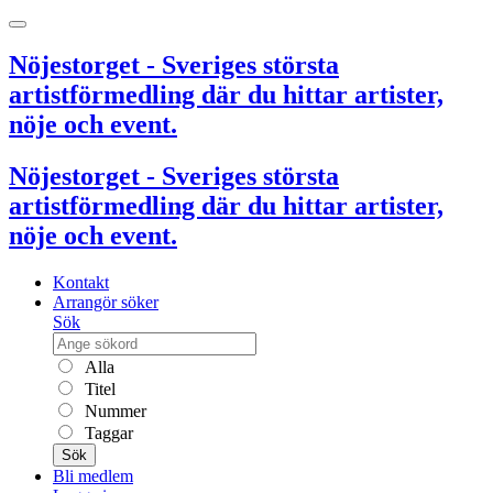
Nöjestorget - Sveriges största
artistförmedling där du hittar artister,
nöje och event.
Nöjestorget - Sveriges största
artistförmedling där du hittar artister,
nöje och event.
Kontakt
Arrangör söker
Sök
Alla
Titel
Nummer
Taggar
Sök
Bli medlem