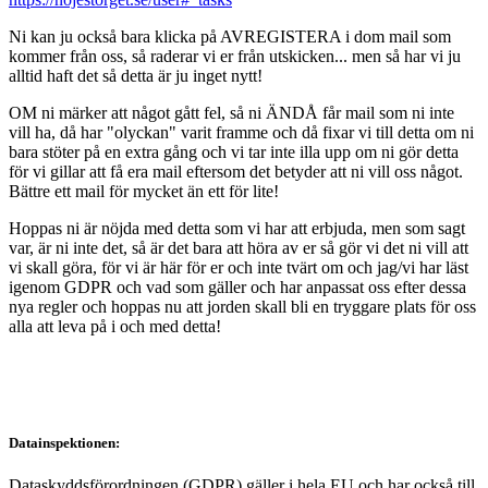
Ni kan ju också bara klicka på AVREGISTERA i dom mail som
kommer från oss, så raderar vi er från utskicken... men så har vi ju
alltid haft det så detta är ju inget nytt!
OM ni märker att något gått fel, så ni ÄNDÅ får mail som ni inte
vill ha, då har "olyckan" varit framme och då fixar vi till detta om ni
bara stöter på en extra gång och vi tar inte illa upp om ni gör detta
för vi gillar att få era mail eftersom det betyder att ni vill oss något.
Bättre ett mail för mycket än ett för lite!
Hoppas ni är nöjda med detta som vi har att erbjuda, men som sagt
var, är ni inte det, så är det bara att höra av er så gör vi det ni vill att
vi skall göra, för vi är här för er och inte tvärt om och jag/vi har läst
igenom GDPR och vad som gäller och har anpassat oss efter dessa
nya regler och hoppas nu att jorden skall bli en tryggare plats för oss
alla att leva på i och med detta!
Datainspektionen:
Dataskyddsförordningen (GDPR) gäller i hela EU och har också till